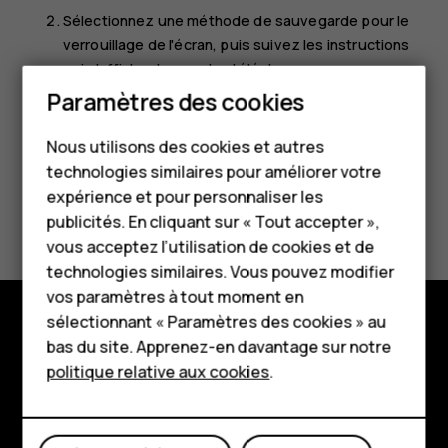
Sélectionnez une méthode de sauvegarde pour le
verrouillage de l'écran, puis suivez les instructions
qui s'affichent sur votre téléphone.
Smartphones
Paramètres des cookies
Téléphones classiques
Nous utilisons des cookies et autres
technologies similaires pour améliorer votre
Accessoires
expérience et pour personnaliser les
Avez-vous trouvé cela utile?
HMD Terra M
publicités. En cliquant sur « Tout accepter »,
vous acceptez l’utilisation de cookies et de
Pour les entreprises
Oui
Non
technologies similaires. Vous pouvez modifier
vos paramètres à tout moment en
Tablettes
sélectionnant « Paramètres des cookies » au
Boutique
bas du site. Apprenez-en davantage sur notre
Boutique
politique relative aux cookies
.
À propos
Mon compte
Planet and people