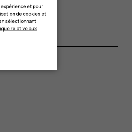
e expérience et pour
garde
.
lisation de cookies et
r
Activé
.
en sélectionnant
tique relative aux