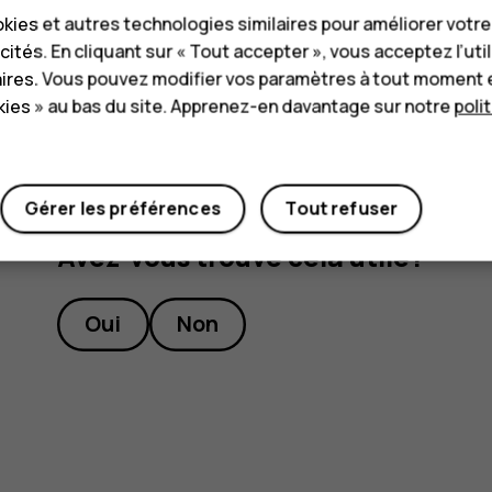
kies et autres technologies similaires pour améliorer votr
Appuyez sur
Paramètres
>
Système
>
Sauve
cités. En cliquant sur « Tout accepter », vous acceptez l’uti
Définissez
Sauvegarder sur Google Drive
su
aires. Vous pouvez modifier vos paramètres à tout moment 
ies » au bas du site. Apprenez-en davantage sur notre
poli
Gérer les préférences
Tout refuser
Avez-vous trouvé cela utile?
Oui
Non