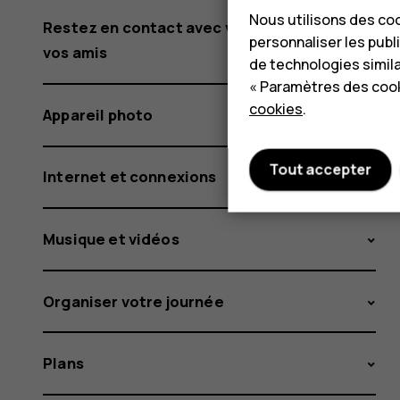
Nous utilisons des coo
Restez en contact avec votre famille et
personnaliser les publi
vos amis
de technologies simil
« Paramètres des cook
cookies
.
Appareil photo
Tout accepter
Internet et connexions
Musique et vidéos
Organiser votre journée
Plans