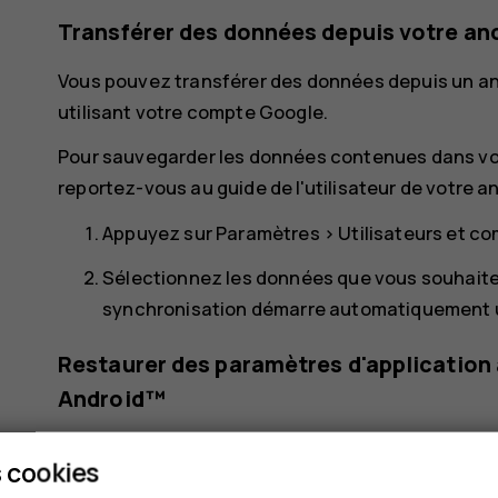
Transférer des données depuis votre an
Vous pouvez transférer des données depuis un a
utilisant votre compte Google.
Pour sauvegarder les données contenues dans vo
reportez-vous au guide de l'utilisateur de votre a
Appuyez sur
Paramètres
>
Utilisateurs et c
Sélectionnez les données que vous souhaite
synchronisation démarre automatiquement un
Restaurer des paramètres d'application 
Android™
Si vous possédiez auparavant un Android sur leq
 cookies
activées, vous pouvez restaurer vos paramètres d