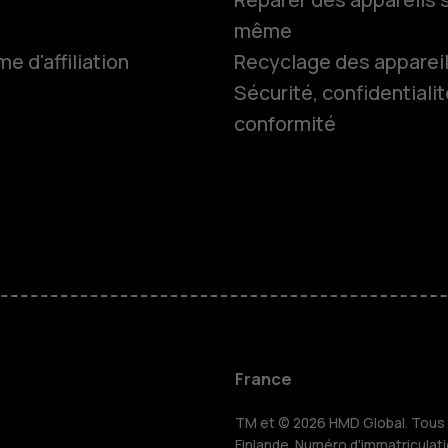
même
 d'affiliation
Recyclage des apparei
Smartphon
Sécurité, confidentialit
conformité
Téléphones
Accessoire
HMD Terra 
Pour les en
France
TM et © 2026 HMD Global. Tous d
Finlande. Numéro d'immatriculat