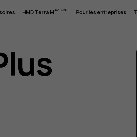
soires
HMD Terra M
Pour les entreprises
T
Plus
eur