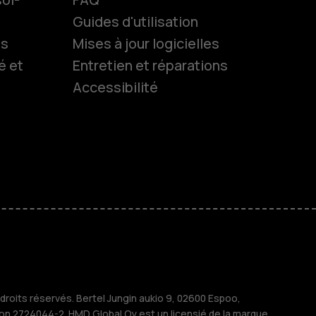
Guides d'utilisation
ls
Mises à jour logicielles
es
é et
Entretien et réparations
Accessibilité
 classiques
s
M
treprises
roits réservés. Bertel Jungin aukio 9, 02600 Espoo,
ion 2724044-2. HMD Global Oy est un licensié de la marque