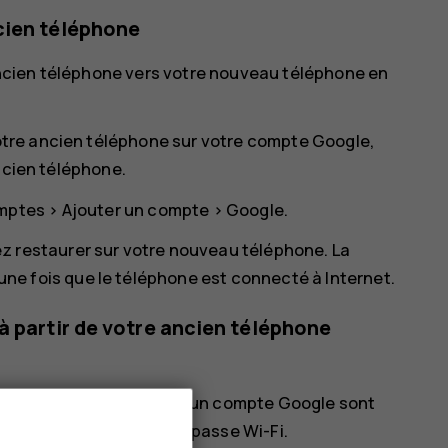
cien téléphone
ncien téléphone vers votre nouveau téléphone en
tre ancien téléphone sur votre compte Google,
ncien téléphone.
omptes
>
Ajouter un compte
>
Google
.
z restaurer sur votre nouveau téléphone. La
e fois que le téléphone est connecté à Internet.
à partir de votre ancien téléphone
uel les sauvegardes vers un compte Google sont
'application et mots de passe Wi-Fi.