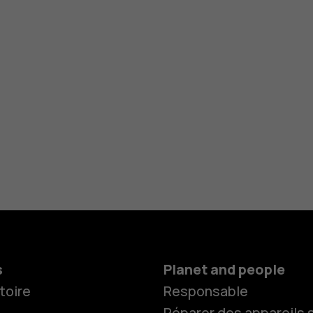
s
Planet and people
toire
Responsable
Réparer des appareils s