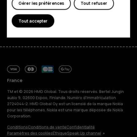
Gérer les préférences
Tout refuser
Assistance
Tout accepter
Facebook
Instagram
Tiktok
Youtube
Linkedin
Discord
France
TM et © 2026 HMD Global. Tous droits réservés. Bertel Jungin
aukio 9, 02600 Espoo, Finlande. Numéro d'immatriculation
2724044-2. HMD Global Oy est un licensié de la marque Nokia
pour les téléphones. Nokia est une marque déposée de Nokia
Corporation.
Conditions
Conditions de vente
Confidentialité
Paramètres des cookies
Éthique
Speak Up channel