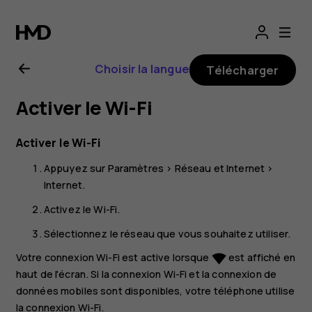
Guide
de
Choisir la langue
Télécharger
l'utilisateur
Activer le Wi-Fi
Nokia
Activer le Wi-Fi
G22
Appuyez sur
Paramètres
>
Réseau et Internet
>
Internet
.
Activez le
Wi-Fi
.
Sélectionnez le réseau que vous souhaitez utiliser.
Votre connexion Wi-Fi est active lorsque
est affiché en
network_wifi
haut de l'écran. Si la connexion Wi-Fi et la connexion de
données mobiles sont disponibles, votre téléphone utilise
la connexion Wi-Fi.