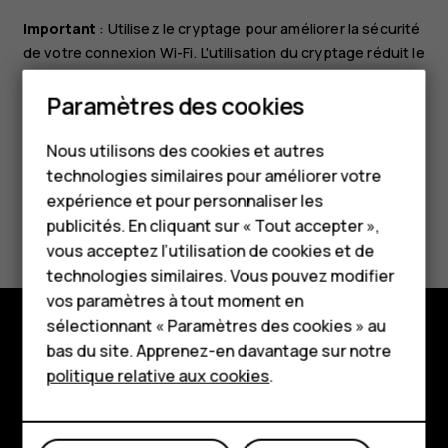
Important
: Utilisez le cryptage pour améliorer la sécurité
de votre connexion Wi-Fi. L'utilisation du cryptage réduit le
risque d'accès par autrui à vos données.
Smartphones
Paramètres des cookies
Téléphones classiques
Nous utilisons des cookies et autres
technologies similaires pour améliorer votre
Accessoires
expérience et pour personnaliser les
Avez-vous trouvé cela utile?
HMD Terra M
publicités. En cliquant sur « Tout accepter »,
vous acceptez l’utilisation de cookies et de
Pour les entreprises
Oui
Non
technologies similaires. Vous pouvez modifier
vos paramètres à tout moment en
Tablettes
sélectionnant « Paramètres des cookies » au
Boutique
bas du site. Apprenez-en davantage sur notre
Boutique
politique relative aux cookies
.
À propos
Mon compte
Planet and people