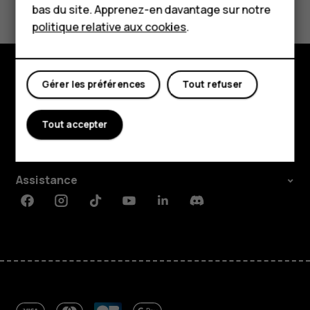
Boutique
bas du site. Apprenez-en davantage sur notre
politique relative aux cookies
.
Oui
Non
Mon compte
Gérer les préférences
Tout refuser
Boutique
À propos
Tout accepter
Planet and people
Assistance
Facebook
Instagram
Tiktok
Youtube
Linkedin
Discord