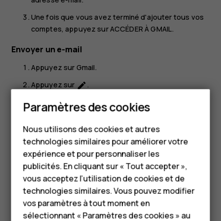
Une fois que vous avez terminé d'ajouter tous vos
comptes, appuyez sur
ACCÉDER À GMAIL
.
Envoyer un e-mail
Appuyez sur
Gmail
.
Appuyez sur
.
create
Smartphones
Dans la zone
À
, saisissez une adresse ou appuyez
Paramètres des cookies
sur
>
Ajouter à partir des contacts
.
more_vert
Téléphones classiques
Nous utilisons des cookies et autres
Saisissez l'objet du message et l'adresse e-mail.
technologies similaires pour améliorer votre
Accessoires
Appuyez sur
.
send
expérience et pour personnaliser les
HMD Terra M
publicités. En cliquant sur « Tout accepter »,
vous acceptez l’utilisation de cookies et de
Pour les entreprises
technologies similaires. Vous pouvez modifier
vos paramètres à tout moment en
Tablettes
sélectionnant « Paramètres des cookies » au
Avez-vous trouvé cela utile?