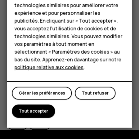
technologies similaires pour améliorer votre
Accessoires
Si vous remarquez que vous avez mal orthographié un
expérience et pour personnaliser les
mot, appuyez dessus pour voir des suggestions de
HMD Terra M
publicités. En cliquant sur « Tout accepter »,
correction du mot.
vous acceptez l’utilisation de cookies et de
Pour les entreprises
technologies similaires. Vous pouvez modifier
Désactiver le correcteur orthographique
vos paramètres à tout moment en
Tablettes
Appuyez sur
Paramètres
>
Système
>
Langues et saisie
>
sélectionnant « Paramètres des cookies » au
Correcteur orthographique
, puis désactivez
Utiliser le
Boutique
bas du site. Apprenez-en davantage sur notre
correcteur orthographique
.
politique relative aux cookies
.
Mon compte
Gérer les préférences
Tout refuser
Avez-vous trouvé cela utile?
Tout accepter
Oui
Non