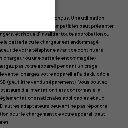
t pour lequel ils ont été conçus. Une utilisation
réées ou de chargeurs incompatibles peut présenter
ngers, et risque d'invalider toute approbation ou
que la batterie ou le chargeur est endommagé,
ndeur de votre téléphone avant de continuer à
ais un chargeur ou une batterie endommagé(e).
chargez pas votre appareil pendant un orage.
de vente, chargez votre appareil à l'aide du câble
USB (peut être vendu séparément). Vous pouvez
ptateurs d'alimentation tiers conformes à la
 réglementations nationales applicables et aux
. D'autres adaptateurs peuvent ne pas répondre
ation pour le chargement de votre appareil peut
ures.