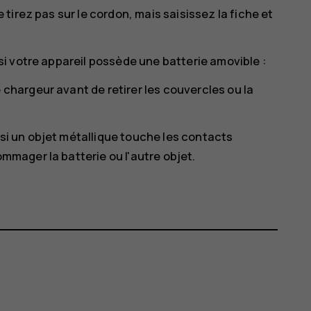
irez pas sur le cordon, mais saisissez la fiche et
i votre appareil possède une batterie amovible :
 chargeur avant de retirer les couvercles ou la
 si un objet métallique touche les contacts
ommager la batterie ou l'autre objet.