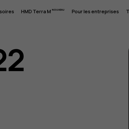
soires
HMD Terra M
Pour les entreprises
T
22
eur