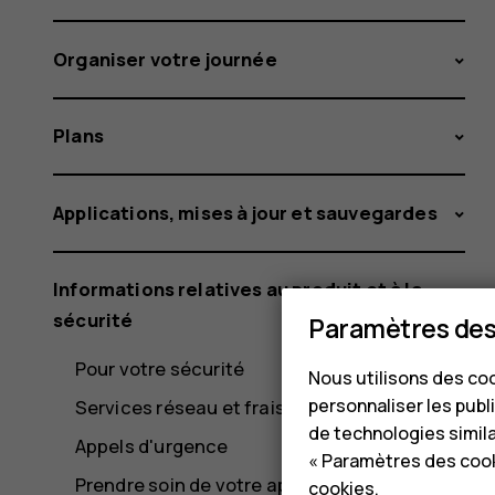
Organiser votre journée
Plans
Applications, mises à jour et sauvegardes
Informations relatives au produit et à la
sécurité
Paramètres des
Pour votre sécurité
Nous utilisons des coo
personnaliser les publi
Services réseau et frais
de technologies simil
Appels d'urgence
« Paramètres des cook
Prendre soin de votre appareil
cookies
.