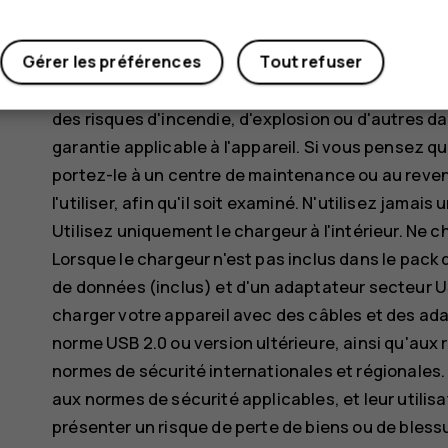
risquent d'exploser si elles sont endommagées.
Gérer les préférences
Tout refuser
N'utilisez la batterie et le chargeur que dans le bu
inappropriée ou l'utilisation de batteries non ag
des risques d'incendie, d'explosion ou d'autres da
garantie applicable à l'appareil. Si vous pensez 
portez-le à un centre de maintenance ou au reve
l'utiliser, afin qu'il soit examiné. N'utilisez jam
Utilisez uniquement le chargeur à l'intérieur. Ne 
Lorsque le chargeur n'est pas inclus dans le pack 
de données (inclus) et d'un adaptateur secteur 
charger votre appareil avec des câbles et des ada
norme USB 2.0 ou version ultérieure, ainsi qu'aux
normes de sécurité internationales et régionales
aux normes de sécurité applicables, et leur utilis
présenter un risque de perte de biens ou de bless