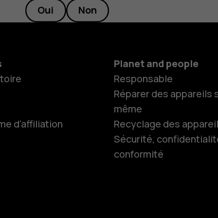
Oui
Non
s
Planet and people
toire
Responsable
Réparer des appareils s
même
 d'affiliation
Recyclage des apparei
Smartphon
Sécurité, confidentialit
conformité
Téléphones