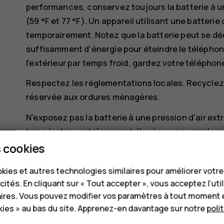
performances, conservez toujours la batterie à u
(59 °F et 77 °F). Un appareil utilisant une batteri
temporairement. Notez que la batterie peut se dé
suffisamment d'énergie pour éteindre le téléphon
l'extérieur par temps froid, gardez votre télépho
Respectez les réglementations locales. Recyclez s
réservée aux ordures ménagères.
N'exposez pas la batterie à une pression d'air ex
température extrêmement élevée, par exemple en l
explosion de la batterie ou une fuite de liquide o
 cookies
Vous ne devez pas démonter, couper, écraser, tord
kies et autres technologies similaires pour améliorer votr
autre manière. Si une batterie fuit, ne laissez pas
cités. En cliquant sur « Tout accepter », vous acceptez l’uti
yeux. Si cela se produit, rincez immédiatement l
aires. Vous pouvez modifier vos paramètres à tout moment 
médecin. Vous ne devez pas modifier une batterie 
ies » au bas du site. Apprenez-en davantage sur notre
poli
devez pas la plonger dans l'eau ou d'autres liquid