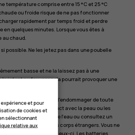
ne température comprise entre 15 °C et 25 °C
e chaude ou froide risque de ne pas fonctionner
charger rapidement par temps froid et perdre
e en quelques minutes. Lorsque vous êtes à
ne au chaud.
i possible. Ne les jetez pas dans une poubelle
trêmement basse et ne la laissez pas à une
a jetant au feu, car cela pourrait provoquer une
u de gaz inflammable.
re, percer la batterie ni l'endommager de toute
e expérience et pour
 le liquide entrer en contact avec la peau ou les
lisation de cookies et
es zones touchées avec de l'eau ou consultez un
en sélectionnant
ou tenter d'y insérer des corps étrangers. Vous ne
tique relative aux
es ou encore l'exposer à ceux-ci. Les batteries