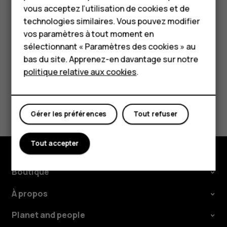
vous acceptez l’utilisation de cookies et de
plus d'informations, contactez vos autorités
Pour les entreprises
technologies similaires. Vous pouvez modifier
locales.
vos paramètres à tout moment en
Tablettes
sélectionnant « Paramètres des cookies » au
Boutique
bas du site. Apprenez-en davantage sur notre
politique relative aux cookies
.
Mon compte
Avez-vous trouvé cela utile?
Gérer les préférences
Tout refuser
Oui
Non
Tout accepter
Boutique
À propos
Planet and people