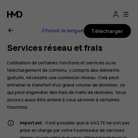
Guide
de
Choisir la langue
Télécharger
l'utilisateur
Services réseau et frais
Nokia
L'utilisation de certaines fonctions et services ou le
G22
téléchargement de contenu, y compris des éléments
gratuits, nécessite une connexion réseau. Cela peut
entraîner le transfert d'un grand volume de données, ce
qui peut engendrer des frais de trafic de données. Vous
pouvez aussi être amené à vous abonner à certaines
fonctions.
Important
: Il est possible que la 4G/LTE ne soit pas
prise en charge par votre fournisseur de services
réseau ou par celui que vous utilisez lorsque vous