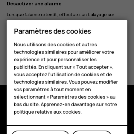
Désactiver une alarme
Lorsque l'alarme retentit, effectuez un balayage sur
l'alarme vers la droite.
Smartphones
Paramètres des cookies
Téléphones classiques
Nous utilisons des cookies et autres
technologies similaires pour améliorer votre
Accessoires
expérience et pour personnaliser les
Avez-vous trouvé cela utile?
HMD Terra M
publicités. En cliquant sur « Tout accepter »,
vous acceptez l’utilisation de cookies et de
Pour les entreprises
Oui
Non
technologies similaires. Vous pouvez modifier
vos paramètres à tout moment en
Tablettes
sélectionnant « Paramètres des cookies » au
Boutique
bas du site. Apprenez-en davantage sur notre
Boutique
politique relative aux cookies
.
À propos
Mon compte
Planet and people