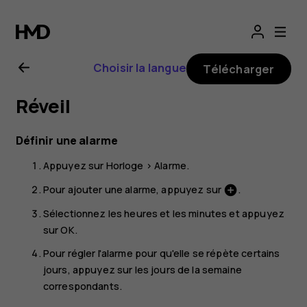
Guide
de
Choisir la langue
Télécharger
l'utilisateur
Réveil
Nokia
Définir une alarme
G22
Appuyez sur
Horloge
>
Alarme
.
Pour ajouter une alarme, appuyez sur
.
add_circle
Sélectionnez les heures et les minutes et appuyez
sur
OK
.
Pour régler l'alarme pour qu'elle se répète certains
jours, appuyez sur les jours de la semaine
correspondants.