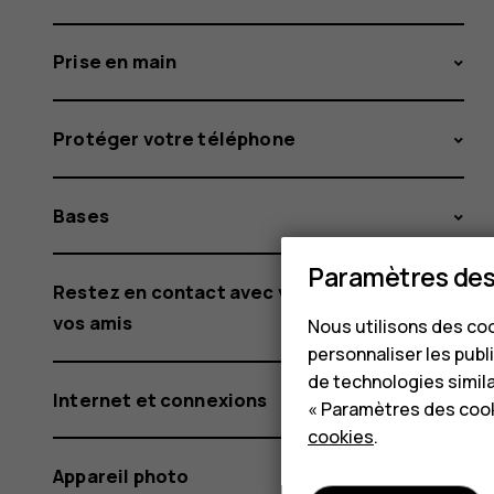
Prise en main
Protéger votre téléphone
Bases
Paramètres des
Restez en contact avec votre famille et
vos amis
Nous utilisons des coo
personnaliser les publi
de technologies simil
Internet et connexions
« Paramètres des cook
cookies
.
Appareil photo