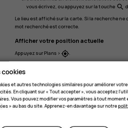
search
vous écrivez, ou appuyez sur la touche
d
Le lieu est affiché sur la carte. Si la recherche ne
mot recherché est correcte.
Afficher votre position actuelle
my_location
Appuyez sur
Plans
>
.
Obtenir l'itinéraire vers un lieu
 cookies
Appuyez sur
Plans
et saisissez votre destina
kies et autres technologies similaires pour améliorer votr
cités. En cliquant sur « Tout accepter », vous acceptez l’uti
Appuyez sur
Itinéraires
. L'icône en surbrill
aires. Vous pouvez modifier vos paramètres à tout moment 
Pour modifier le mode de transport, sélecti
ies » au bas du site. Apprenez-en davantage sur notre
poli
Si vous ne souhaitez pas que le point de dépa
position
, puis recherchez un nouveau point 