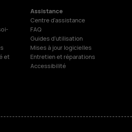
Assistance
Centre d'assistance
oi-
FAQ
Guides d'utilisation
ls
Mises à jour logicielles
es
é et
Entretien et réparations
Accessibilité
 classiques
s
M