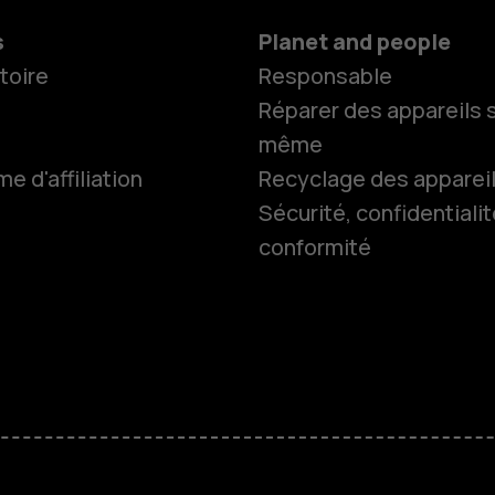
s
Planet and people
toire
Responsable
Réparer des appareils s
même
 d'affiliation
Recyclage des apparei
Smartphon
Sécurité, confidentialit
conformité
Téléphones
Accessoire
HMD Terra 