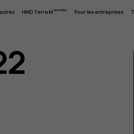
soires
HMD Terra M
Pour les entreprises
T
22
eur