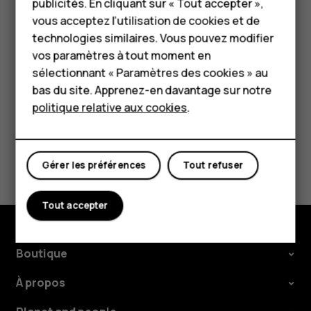
HMD Terra M
publicités. En cliquant sur « Tout accepter »,
L'autre appareil utilise les données de votre forfait de
vous acceptez l’utilisation de cookies et de
données, ce qui peut engendrer des frais de trafic de
Pour les entreprises
technologies similaires. Vous pouvez modifier
données. Pour plus d'informations sur la disponibilité et le
vos paramètres à tout moment en
Tablettes
coût, contactez votre fournisseur de services réseau.
sélectionnant « Paramètres des cookies » au
Boutique
bas du site. Apprenez-en davantage sur notre
politique relative aux cookies
.
Mon compte
Avez-vous trouvé cela utile?
Gérer les préférences
Tout refuser
Oui
Non
Tout accepter
Boutique
À propos