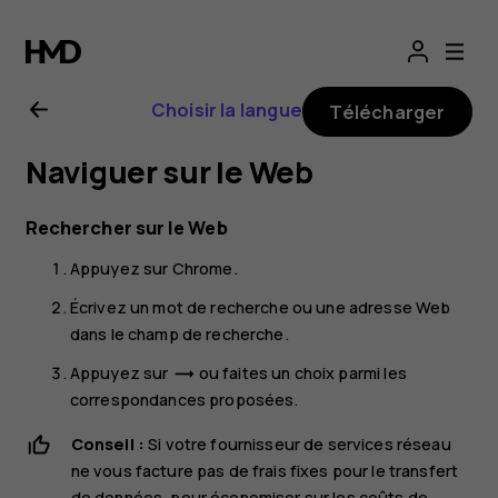
Guide
de
Choisir la langue
Télécharger
l'utilisateur
Naviguer sur le Web
Nokia
Rechercher sur le Web
G22
Appuyez sur
Chrome
.
Écrivez un mot de recherche ou une adresse Web
dans le champ de recherche.
Appuyez sur
ou faites un choix parmi les
trending_flat
correspondances proposées.
Conseil :
Si votre fournisseur de services réseau
ne vous facture pas de frais fixes pour le transfert
de données, pour économiser sur les coûts de