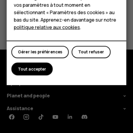
vos paramètres à tout moment en
Tablettes
sélectionnant « Paramètres des cookies » au
Boutique
bas du site. Apprenez-en davantage sur notre
politique relative aux cookies
.
Avez-vous trouvé cela utile?
Mon compte
Oui
Non
Gérer les préférences
Tout refuser
Tout accepter
Boutique
À propos
Planet and people
Assistance
Facebook
Instagram
Tiktok
Youtube
Linkedin
Discord