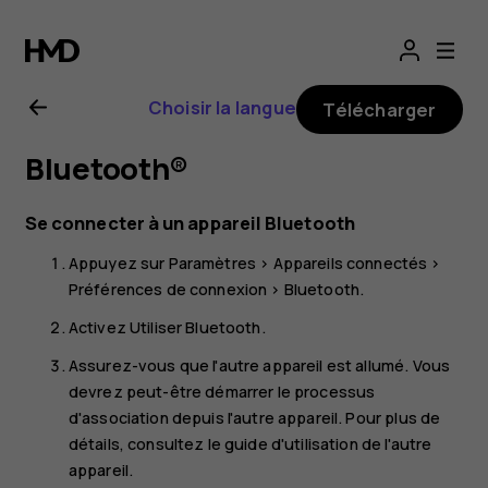
Guide
de
Choisir la langue
Télécharger
l'utilisateur
Bluetooth®
Nokia
Se connecter à un appareil Bluetooth
G22
Appuyez sur
Paramètres
>
Appareils connectés
>
Préférences de connexion
>
Bluetooth
.
Activez
Utiliser Bluetooth
.
Assurez-vous que l'autre appareil est allumé. Vous
devrez peut-être démarrer le processus
d'association depuis l'autre appareil. Pour plus de
détails, consultez le guide d'utilisation de l'autre
appareil.