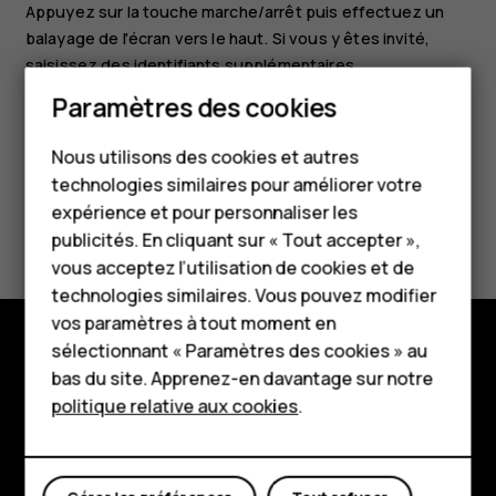
Appuyez sur la touche marche/arrêt puis effectuez un
balayage de l'écran vers le haut. Si vous y êtes invité,
saisissez des identifiants supplémentaires.
Smartphones
Paramètres des cookies
Téléphones classiques
Nous utilisons des cookies et autres
technologies similaires pour améliorer votre
Accessoires
expérience et pour personnaliser les
Avez-vous trouvé cela utile?
HMD Terra M
publicités. En cliquant sur « Tout accepter »,
vous acceptez l’utilisation de cookies et de
Oui
Non
Pour les entreprises
technologies similaires. Vous pouvez modifier
vos paramètres à tout moment en
Tablettes
sélectionnant « Paramètres des cookies » au
Boutique
Boutique
bas du site. Apprenez-en davantage sur notre
politique relative aux cookies
.
À propos
Mon compte
Planet and people