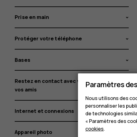
Prise en main
Protéger votre téléphone
Bases
Restez en contact avec votre famille et
Paramètres des
vos amis
Nous utilisons des coo
personnaliser les publi
Internet et connexions
de technologies simil
« Paramètres des cook
cookies
.
Appareil photo