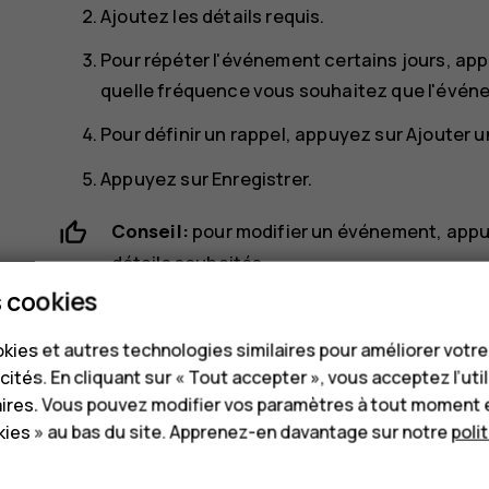
Ajoutez les détails requis.
Pour répéter l'événement certains jours, ap
quelle fréquence vous souhaitez que l'événe
Pour définir un rappel, appuyez sur
Ajouter u
Appuyez sur
Enregistrer
.
Conseil:
pour modifier un événement, appu
détails souhaités.
 cookies
Supprimer un rendez-vous
kies et autres technologies similaires pour améliorer votr
cités. En cliquant sur « Tout accepter », vous acceptez l’uti
Appuyez sur l'événement.
aires. Vous pouvez modifier vos paramètres à tout moment 
more_vert
Appuyez sur
>
Supprimer
.
ies » au bas du site. Apprenez-en davantage sur notre
poli