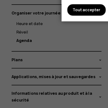
Tout accepter
Organiser votre journée
Heure et date
Réveil
Agenda
Plans
Applications, mises à jour et sauvegardes
Informations relatives au produit et à la
sécurité