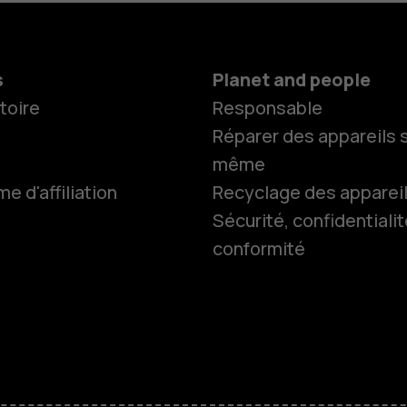
s
Planet and people
toire
Responsable
Réparer des appareils s
même
 d'affiliation
Recyclage des apparei
Smartphon
Sécurité, confidentialit
conformité
Téléphones
Accessoire