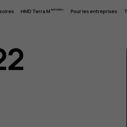
soires
HMD Terra M
Pour les entreprises
T
22
eur