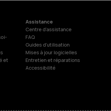
Assistance
Centre d'assistance
oi-
FAQ
Guides d'utilisation
ls
Mises à jour logicielles
es
é et
Entretien et réparations
Accessibilité
 classiques
s