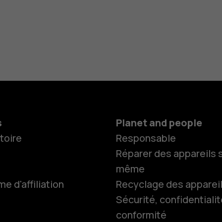
s
Planet and people
toire
Responsable
Réparer des appareils s
même
 d'affiliation
Recyclage des apparei
Smartphon
Sécurité, confidentialit
conformité