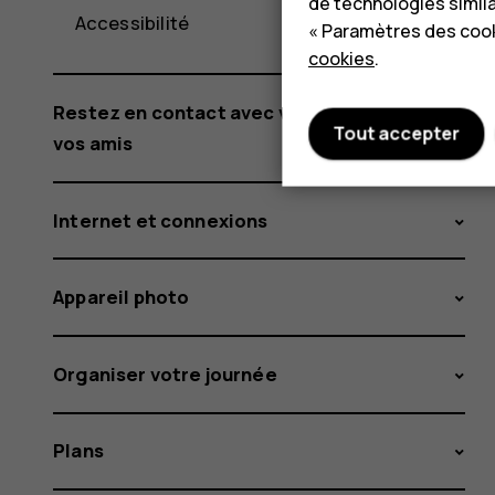
de technologies simil
Accessibilité
« Paramètres des cook
cookies
.
Restez en contact avec votre famille et
Tout accepter
vos amis
Internet et connexions
Appareil photo
Organiser votre journée
Plans