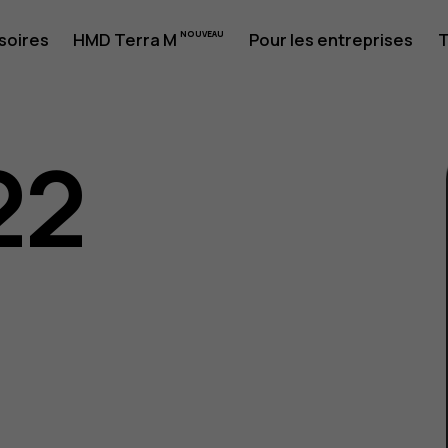
soires
HMD Terra M
Pour les entreprises
T
22
eur