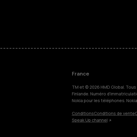
Téléphones
Accessoire
HMD Terra 
Pour les en
France
TM et © 2026 HMD Global. Tous d
Tablettes
Finlande. Numéro d'immatriculat
Nokia pour les téléphones. Noki
Conditions
Conditions de vente
C
Boutique
Speak Up channel