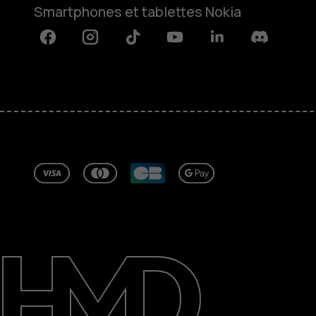
Smartphones et tablettes Nokia
Facebook
Instagram
Tiktok
Youtube
Linkedin
Discord
À propos
Blog
Réparer, réutiliser, recycler
Responsable
Assistance
France