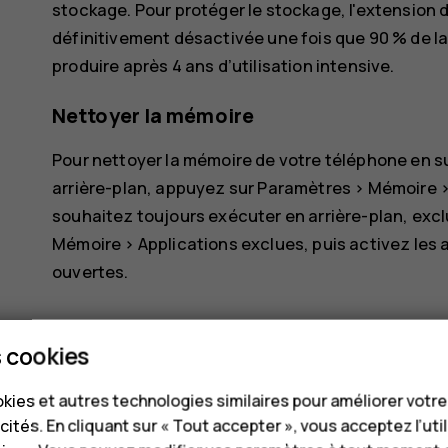
stockage. Pour protéger le stockage, l'extensio
définitivement désactivée une fois que 90 % de la l
produire après 4 ans d’utilisation intensive.
Nettoyer la mémoire
Pour nettoyer la mémoire de votre téléphone en s
arrière-plan, appuyez sur
Paramètres
>
Mémoire
souhaitez toujours exécuter en arrière-plan, exc
Mémoire
>
Applications exclues
, puis activez les
ouvertes.
 cookies
kies et autres technologies similaires pour améliorer votr
cités. En cliquant sur « Tout accepter », vous acceptez l’uti
Avez-vous trouvé cela utile?