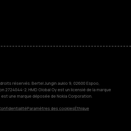
 classiques
s
M
treprises
roits réservés. Bertel Jungin aukio 9, 02600 Espoo,
ion 2724044-2. HMD Global Oy est un licensié de la marque
a est une marque déposée de Nokia Corporation.
onfidentialité
Paramètres des cookies
Éthique