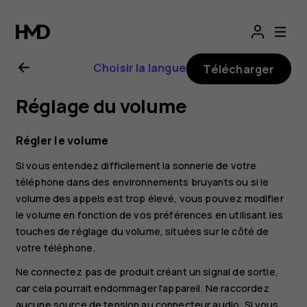
Guide
de
Choisir la langue
Télécharger
l'utilisateur
Réglage du volume
Nokia
Régler le volume
G22
Si vous entendez difficilement la sonnerie de votre
téléphone dans des environnements bruyants ou si le
volume des appels est trop élevé, vous pouvez modifier
le volume en fonction de vos préférences en utilisant les
touches de réglage du volume, situées sur le côté de
votre téléphone.
Ne connectez pas de produit créant un signal de sortie,
car cela pourrait endommager l'appareil. Ne raccordez
aucune source de tension au connecteur audio. Si vous