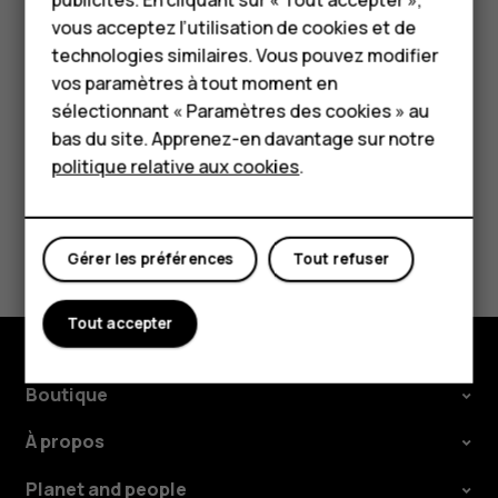
HMD Terra M
vous acceptez l’utilisation de cookies et de
Appuyez sur
pour activer le mode vibreur de
vibration
Pour les entreprises
technologies similaires. Vous pouvez modifier
votre téléphone, ou sur
pour le mettre en mode
notifications_off
vos paramètres à tout moment en
silencieux.
Tablettes
sélectionnant « Paramètres des cookies » au
Boutique
bas du site. Apprenez-en davantage sur notre
politique relative aux cookies
.
Mon compte
Avez-vous trouvé cela utile?
Gérer les préférences
Tout refuser
Oui
Non
Tout accepter
Boutique
À propos
Planet and people