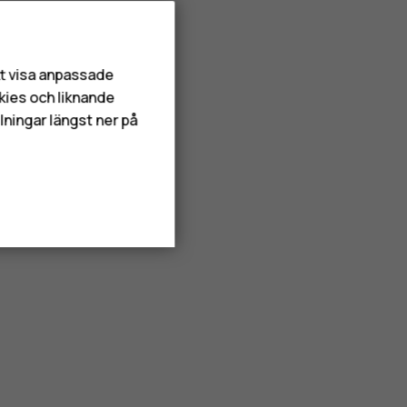
att visa anpassade
kies och liknande
lningar längst ner på