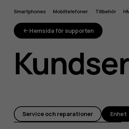
Why
Smartphones
Mobiltelefoner
Tillbehör
HM
Mitt konto
did
Hemsida för supporten
Kundse
my
phone
Service och reparationer
Enhet