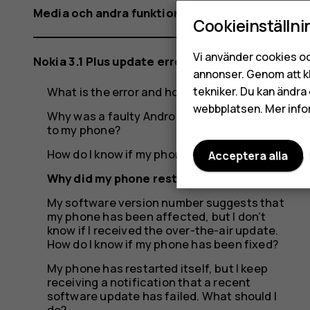
Media och andra funktioner
Cookieinställni
Vi använder cookies oc
Nokia 3.1 Plus update error
annonser. Genom att k
What is the error and how did it occur?
tekniker. Du kan ändra 
webbplatsen. Mer info
Why was a faulty Android update rolled out
to my phone?
How do I know if my phone was affected?
Acceptera alla
Why did my phone restart itself?
My software version number suggests that
my phone has been affected, but I don’t
know if I received the over-the-air update.
How do I know if my phone has been fixed?
My phone has restarted itself, but I keep
receiving a notification that a recent
software update has failed. What should I
do?