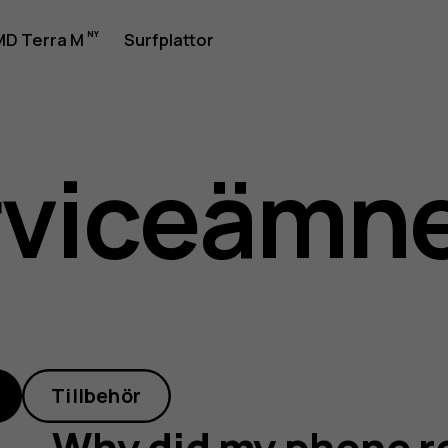
D Terra M
Surfplattor
rviceämn
Tillbehör
Why did my phone re