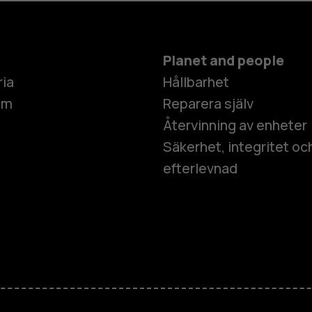
Planet and people
ria
Hållbarhet
um
Reparera själv
Återvinning av enheter
Säkerhet, integritet oc
efterlevnad
Smartphon
Mobiltelefo