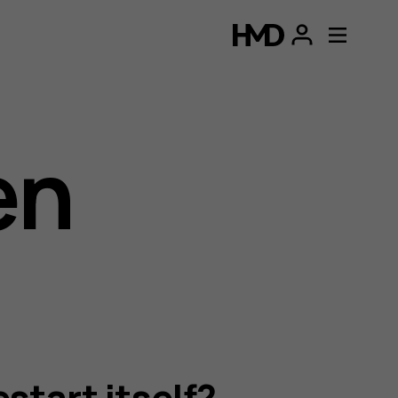
en
start itself?