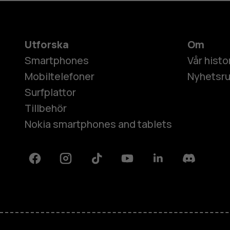
Utforska
Om
Smartphones
Vår histo
Mobiltelefoner
Nyhetsr
Surfplattor
Tillbehör
Nokia smartphones and tablets
Facebook
Instagram
Tiktok
Youtube
Linkedin
Discord