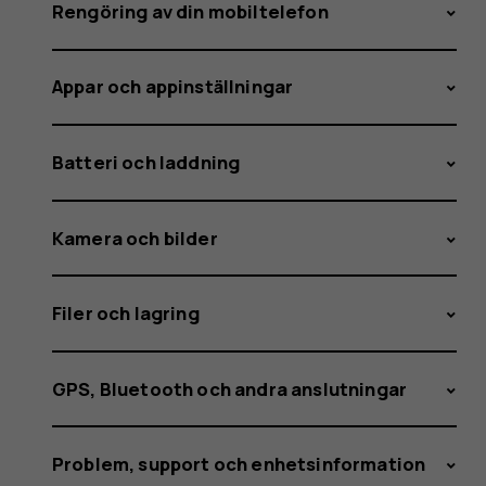
vidareko
Rengöring av din mobiltelefon
Appar och appinställningar
av
Batteri och laddning
samtal
Kamera och bilder
Filer och lagring
på
GPS, Bluetooth och andra anslutningar
Problem, support och enhetsinformation