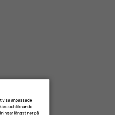
r?
att visa anpassade
kies och liknande
lningar längst ner på