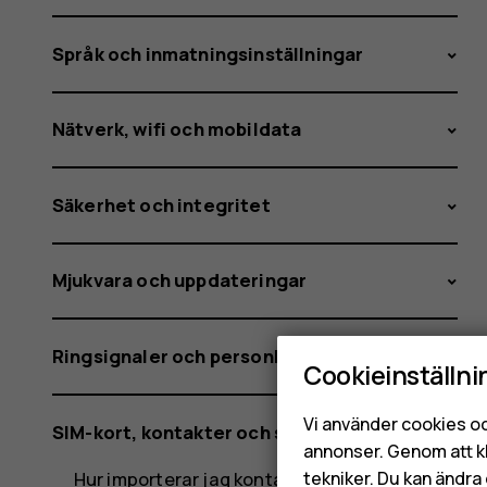
Nokia-
Språk och inmatningsinställningar
och
Nätverk, wifi och mobildata
Säkerhet och integritet
HMD-
Mjukvara och uppdateringar
funktion
Ringsignaler och personliga inställningar
Cookieinställni
Vi använder cookies oc
SIM-kort, kontakter och samtal
annonser. Genom att k
tekniker. Du kan ändra 
Hur importerar jag kontakter från min mejl