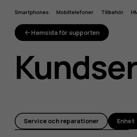
Hur
Smartphones
Mobiltelefoner
Tillbehör
HM
Mitt konto
ställer
Hemsida för supporten
Kundse
jag
in
Service och reparationer
Enhet