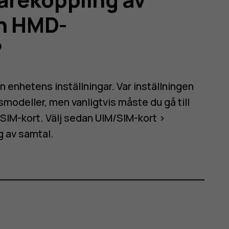
ch HMD-
?
ån enhetens inställningar. Var inställningen
tsmodeller, men vanligtvis måste du gå till
t SIM-kort. Välj sedan
UIM/SIM-kort
>
g av samtal
.