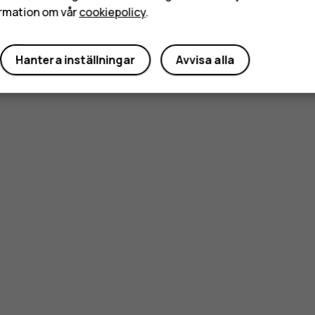
rmation om vår
cookiepolicy
.
Hantera inställningar
Avvisa alla