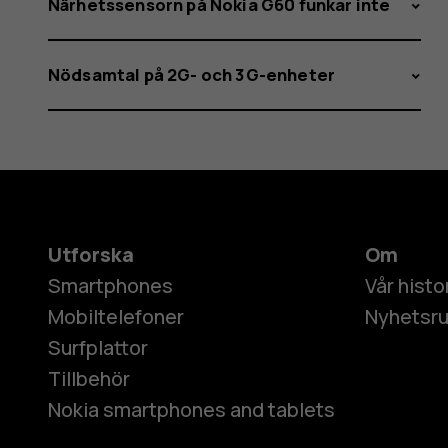
Närhetssensorn på Nokia G60 funkar inte
Nödsamtal på 2G- och 3G-enheter
Utforska
Om
Smartphones
Vår histo
Mobiltelefoner
Nyhetsr
Surfplattor
Tillbehör
Nokia smartphones and tablets