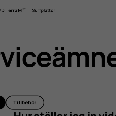
D Terra M
Surfplattor
rviceämn
Tillbehör
Hur ställer jag in v