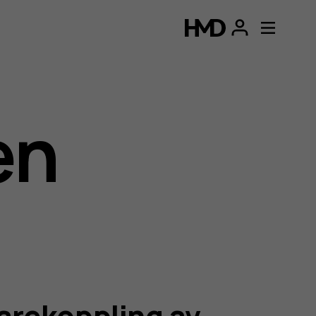
en
idarekoppling av