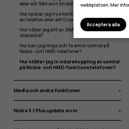
eller ett SIM-kort till enheten?
webbplatsen. Mer info
Hur sparar jag nya kontakter till ett SIM-kort,
en telefon eller ett Google-konto?
Acceptera alla
Hur väljer jag ett av SIM-korten som
standard?
Hur kan jag ringa och ta emot samtal på
Nokia- och HMD-telefoner?
Hur ställer jag in vidarekoppling av samtal
på Nokia- och HMD-funktionstelefoner?
Media och andra funktioner
Nokia 3.1 Plus update error