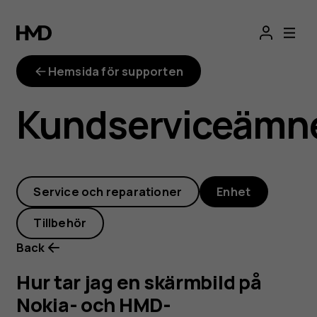
Hur
tar
Hemsida för supporten
jag
Kundserviceämn
en
skärmbild
Service och reparationer
Enhet
på
Tillbehör
Nokia-
Back
och
Hur tar jag en skärmbild på
Nokia- och HMD-