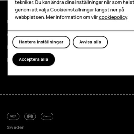
Mitt konto
tekniker. Du kan ändra dina inställningar när som hels
genom att välja Cookieinställningar längst ner på
webbplatsen. Mer information om vår
cookiepolicy
.
Utforska
Om
Hantera inställningar
Avvisa alla
Planet and people
Kundservice
Acceptera alla
Facebook
Instagram
Tiktok
Youtube
Linkedin
Discord
Sweden