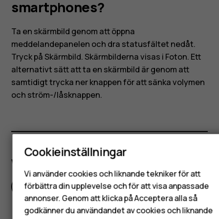
HMD-
smartphones?
smartphones?
Ta en skärmbild genom att öppna
meddelandepanelen och dra statusfältet nedåt.
Tryck på Skärmbild. Skärmbilderna visas i Foton. Ett
alternativt sätt att ta en skärmbild är genom att
samtidigt trycka ner knappen för att sänka volymen
och ström-/låsknappen.
Smartphones
Mobiltelefoner
Cookieinställningar
Tillbehör
Var detta till hjälp?
HMD Terra M
Vi använder cookies och liknande tekniker för att
förbättra din upplevelse och för att visa anpassade
Ja
Nej
Surfplattor
annonser. Genom att klicka på Acceptera alla så
godkänner du användandet av cookies och liknande