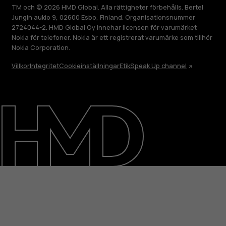
TM och © 2026 HMD Global. Alla rättigheter förbehålls. Bertel
Jungin aukio 9, 02600 Esbo, Finland. Organisationsnummer
2724044-2. HMD Global Oy innehar licensen för varumärket
Nokia för telefoner. Nokia är ett registrerat varumärke som tillhör
Nokia Corporation.
Villkor
Integritet
Cookieinställningar
Etik
Speak Up channel
Om
Reparera, återanvända, återvinna
Hållbarhet
Kundservice
Sweden