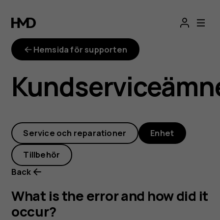
What
is
Hemsida för supporten
the
Kundserviceämn
error
and
Service och reparationer
Enhet
how
Tillbehör
did
Back
it
What is the error and how did it
occur?