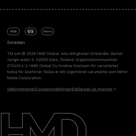
Sweden
TM och © 2026 HMD Global. Alla rättigheter förbehålls. Bertel
Jungin aukio 9, 02600 Esbo, Finland. Organisationsnummer
2724044-2. HMD Global Oy innehar licensen för varumärket
Nokia för telefoner. Nokia är ett registrerat varumärke som tillhör
Nokia Corporation.
Villkor
Integritet
Cookieinställningar
Etik
Speak Up channel
Om
Reparera, återanvända, återvinna
Hållbarhet
Kundservice