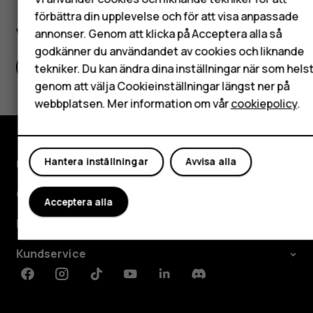
förbättra din upplevelse och för att visa anpassade
Surfplattor
Var detta till hjälp?
annonser. Genom att klicka på Acceptera alla så
godkänner du användandet av cookies och liknande
Mitt konto
Ja
Nej
tekniker. Du kan ändra dina inställningar när som hels
genom att välja Cookieinställningar längst ner på
webbplatsen. Mer information om vår
cookiepolicy
.
Hantera inställningar
Avvisa alla
Utforska
Om
Acceptera alla
Planet and people
Kundservice
Facebook
Instagram
Tiktok
Youtube
Linkedin
Discord