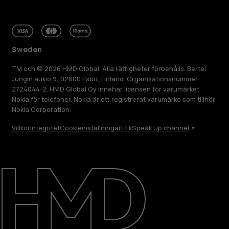
Sweden
TM och © 2026 HMD Global. Alla rättigheter förbehålls. Bertel
Jungin aukio 9, 02600 Esbo, Finland. Organisationsnummer
2724044-2. HMD Global Oy innehar licensen för varumärket
Nokia för telefoner. Nokia är ett registrerat varumärke som tillhör
Nokia Corporation.
Villkor
Integritet
Cookieinställningar
Etik
Speak Up channel
Om
Reparera, återanvända, återvinna
Hållbarhet
Kundservice
Sweden