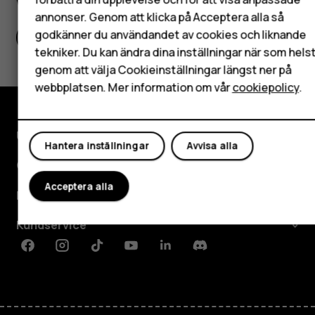
Surfplattor
Var detta till hjälp?
annonser. Genom att klicka på Acceptera alla så
godkänner du användandet av cookies och liknande
Ja
Nej
Mitt konto
tekniker. Du kan ändra dina inställningar när som hels
genom att välja Cookieinställningar längst ner på
webbplatsen. Mer information om vår
cookiepolicy
.
Utforska
Hantera inställningar
Avvisa alla
Om
Acceptera alla
Planet and people
Kundservice
Facebook
Instagram
Tiktok
Youtube
Linkedin
Discord