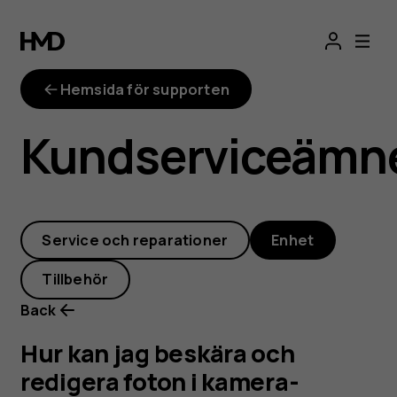
Hur
kan
Hemsida för supporten
jag
Kundserviceämn
beskära
och
Service och reparationer
Enhet
redigera
Tillbehör
foton
Back
i
Hur kan jag beskära och
redigera foton i kamera-