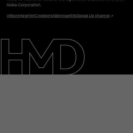
Nokia Corporation.
Villkor
Integritet
Cookieinställningar
Etik
Speak Up channel
Om
Reparera, återanvända, återvinna
Hållbarhet
Kundservice
Sweden