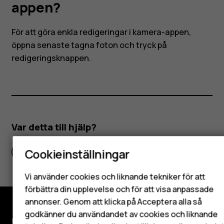
kamera-
appen?
appen?
För att göra enkla redigeringar i kamera-appen,
öppna senaste tagna foton och tryck på
redigeringsknappen.
Smartphones
Var detta till hjälp?
Mobiltelefoner
Cookieinställningar
Tillbehör
Ja
Nej
HMD Terra M
Vi använder cookies och liknande tekniker för att
förbättra din upplevelse och för att visa anpassade
Surfplattor
annonser. Genom att klicka på Acceptera alla så
godkänner du användandet av cookies och liknande
Utforska