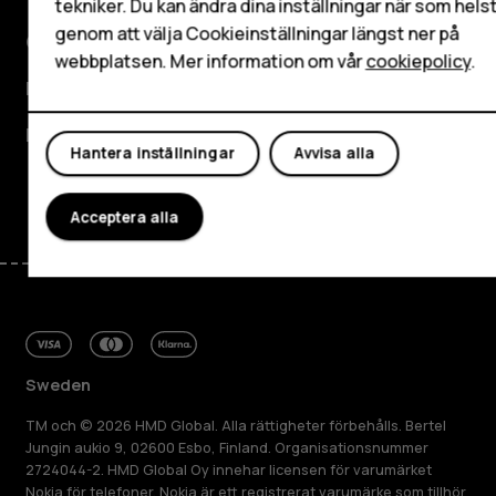
Mitt konto
tekniker. Du kan ändra dina inställningar när som hels
genom att välja Cookieinställningar längst ner på
Om
webbplatsen. Mer information om vår
cookiepolicy
.
Planet and people
Kundservice
Hantera inställningar
Avvisa alla
Facebook
Instagram
Tiktok
Youtube
Linkedin
Discord
Acceptera alla
Sweden
TM och © 2026 HMD Global. Alla rättigheter förbehålls. Bertel
Jungin aukio 9, 02600 Esbo, Finland. Organisationsnummer
2724044-2. HMD Global Oy innehar licensen för varumärket
Nokia för telefoner. Nokia är ett registrerat varumärke som tillhör