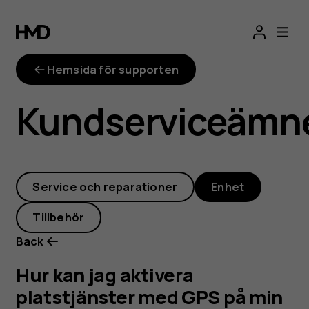
Hur
kan
Hemsida för supporten
jag
Kundserviceämn
aktivera
platstjänster
Service och reparationer
Enhet
med
Tillbehör
GPS
Back
på
Hur kan jag aktivera
platstjänster med GPS på min