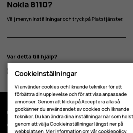
min
Nokia 8110?
Nokia
Välj menyn
Inställningar
och tryck på
Platstjänster
.
8110?
Smartphones
Var detta till hjälp?
Mobiltelefoner
Ja
Nej
Cookieinställningar
Tillbehör
HMD Terra M
Vi använder cookies och liknande tekniker för att
förbättra din upplevelse och för att visa anpassade
Surfplattor
annonser. Genom att klicka på Acceptera alla så
godkänner du användandet av cookies och liknande
Utforska
tekniker. Du kan ändra dina inställningar när som hels
Mitt konto
genom att välja Cookieinställningar längst ner på
Om
webbplatsen. Mer information om vår
cookiepolicy
.