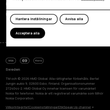
Planet and people
Kundservice
Hantera inställningar
Avvisa alla
Facebook
Instagram
Tiktok
Youtube
Linkedin
Discord
Acceptera alla
Sweden
TM och © 2026 HMD Global. Alla rättigheter förbehålls. Bertel
Jungin aukio 9, 02600 Esbo, Finland. Organisationsnummer
2724044-2. HMD Global Oy innehar licensen för varumärket
Nokia för telefoner. Nokia är ett registrerat varumärke som tillhör
Nokia Corporation.
Villkor
Integritet
Cookieinställningar
Etik
Speak Up channel