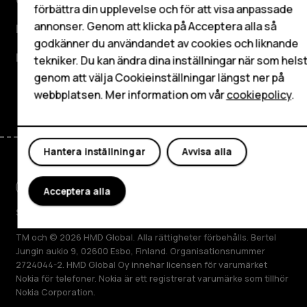
förbättra din upplevelse och för att visa anpassade
Surfplattor
annonser. Genom att klicka på Acceptera alla så
Planet and people
godkänner du användandet av cookies och liknande
Mitt konto
Kundservice
tekniker. Du kan ändra dina inställningar när som hels
genom att välja Cookieinställningar längst ner på
Facebook
Instagram
Tiktok
Youtube
Linkedin
Discord
webbplatsen. Mer information om vår
cookiepolicy
.
Hantera inställningar
Avvisa alla
Acceptera alla
Sweden
TM och © 2026 HMD Global. Alla rättigheter förbehålls. Bertel
Jungin aukio 9, 02600 Esbo, Finland. Organisationsnummer
2724044-2. HMD Global Oy innehar licensen för varumärket
Nokia för telefoner. Nokia är ett registrerat varumärke som tillhör
Nokia Corporation.