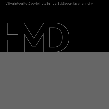
Villkor
Integritet
Cookieinställningar
Etik
Speak Up channel
Om
Reparera, återanvända, återvinna
Hållbarhet
Kundservice
Sweden