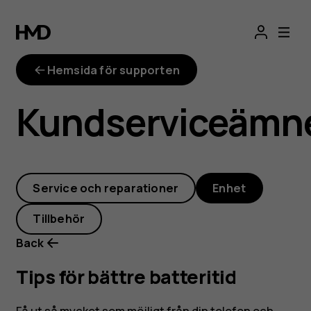
Tips
för
Hemsida för supporten
bättre
Kundserviceämn
batteritid
Service och reparationer
Enhet
Tillbehör
Back
Tips för bättre batteritid