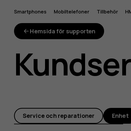
Var
Smartphones
Mobiltelefoner
Tillbehör
HM
Mitt konto
finns
Hemsida för supporten
Kundse
filhanter
i
Service och reparationer
Enhet