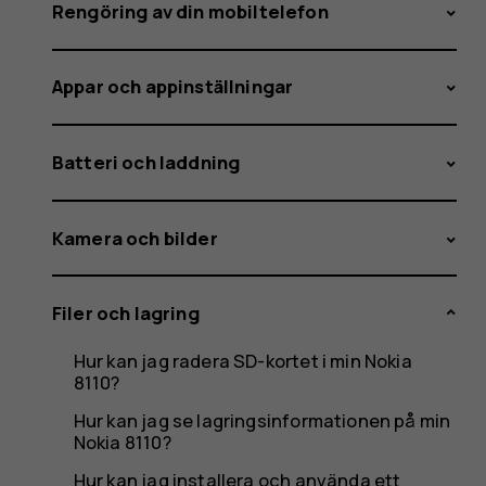
min
Rengöring av din mobiltelefon
Appar och appinställningar
Nokia-
Batteri och laddning
eller
Kamera och bilder
Filer och lagring
HMD-
Hur kan jag radera SD-kortet i min Nokia
8110?
Hur kan jag se lagringsinformationen på min
Nokia 8110?
Hur kan jag installera och använda ett