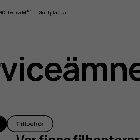
D Terra M
Surfplattor
rviceämn
aren
Tillbehör
Var finns filhanterar