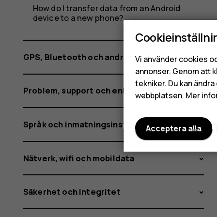
How do I transfer data from an Android
device to a new phone?
Cookieinställni
GPS, Bluetooth och andra anslutningar
Vi använder cookies oc
annonser. Genom att k
tekniker. Du kan ändra 
Problem, support och enhetsinformation
webbplatsen. Mer info
Språk och inmatningsinställningar
Acceptera alla
Nätverk, wifi och mobildata
Säkerhet och integritet