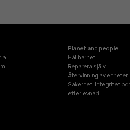
Planet and people
ria
Hållbarhet
um
Reparera själv
Återvinning av enheter
Säkerhet, integritet oc
efterlevnad
Smartphon