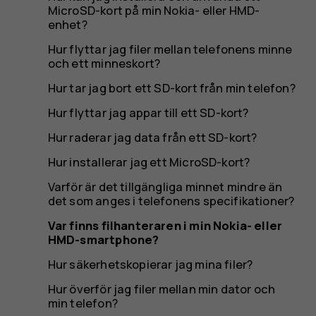
smartph
MicroSD-kort på min Nokia- eller HMD-
enhet?
Hur flyttar jag filer mellan telefonens minne
och ett minneskort?
Hur tar jag bort ett SD-kort från min telefon?
Hur flyttar jag appar till ett SD-kort?
Hur raderar jag data från ett SD-kort?
Hur installerar jag ett MicroSD-kort?
Varför är det tillgängliga minnet mindre än
det som anges i telefonens specifikationer?
Var finns filhanteraren i min Nokia- eller
HMD-smartphone?
Hur säkerhetskopierar jag mina filer?
Hur överför jag filer mellan min dator och
min telefon?