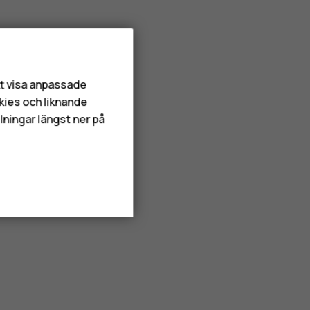
att visa anpassade
kies och liknande
lningar längst ner på