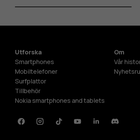
Utforska
Om
Smartphones
Vår histo
Mobiltelefoner
Nyhetsr
Surfplattor
Tillbehör
Nokia smartphones and tablets
Facebook
Instagram
Tiktok
Youtube
Linkedin
Discord