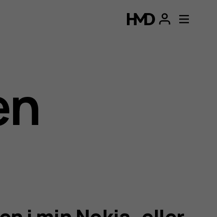
en
en i min Nokia- eller