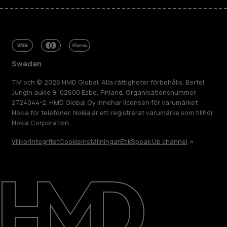
Sweden
TM och © 2026 HMD Global. Alla rättigheter förbehålls. Bertel
Jungin aukio 9, 02600 Esbo, Finland. Organisationsnummer
2724044-2. HMD Global Oy innehar licensen för varumärket
Nokia för telefoner. Nokia är ett registrerat varumärke som tillhör
Nokia Corporation.
Villkor
Integritet
Cookieinställningar
Etik
Speak Up channel
Om
Reparera, återanvända, återvinna
Hållbarhet
Kundservice
Sweden