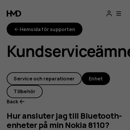
Hur
ansluter
Hemsida för supporten
jag
Kundserviceämn
till
Bluetooth-
Service och reparationer
Enhet
enheter
Tillbehör
på
Back
min
Hur ansluter jag till Bluetooth-
enheter på min Nokia 8110?