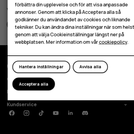
förbättra din upplevelse och för att visa anpassade
Surfplattor
Var detta till hjälp?
annonser. Genom att klicka på Acceptera alla så
godkänner du användandet av cookies och liknande
Mitt konto
Ja
Nej
tekniker. Du kan ändra dina inställningar när som hels
genom att välja Cookieinställningar längst ner på
webbplatsen. Mer information om vår
cookiepolicy
.
Utforska
Hantera inställningar
Avvisa alla
Om
Acceptera alla
Planet and people
Kundservice
Facebook
Instagram
Tiktok
Youtube
Linkedin
Discord