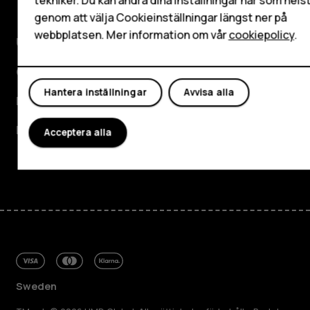
tekniker. Du kan ändra dina inställningar när som hels
genom att välja Cookieinställningar längst ner på
webbplatsen. Mer information om vår
cookiepolicy
.
Utforska
Om
Hantera inställningar
Avvisa alla
Planet and people
Kundservice
Acceptera alla
Facebook
Instagram
Tiktok
Youtube
Linkedin
Discord
Sweden