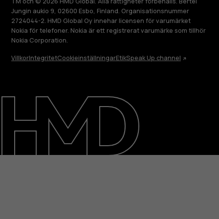
TM och © 2026 HMD Global. Alla rättigheter förbehålls. Bertel
Jungin aukio 9, 02600 Esbo, Finland. Organisationsnummer
2724044-2. HMD Global Oy innehar licensen för varumärket
Nokia för telefoner. Nokia är ett registrerat varumärke som tillhör
Nokia Corporation.
Villkor
Integritet
Cookieinställningar
Etik
Speak Up channel
Om
Reparera, återanvända, återvinna
Hållbarhet
Kundservice
Sweden