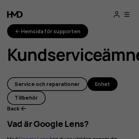
Vad
är
Hemsida för supporten
Google
Kundserviceämn
Lens?
Service och reparationer
Enhet
Tillbehör
Back
Vad är Google Lens?