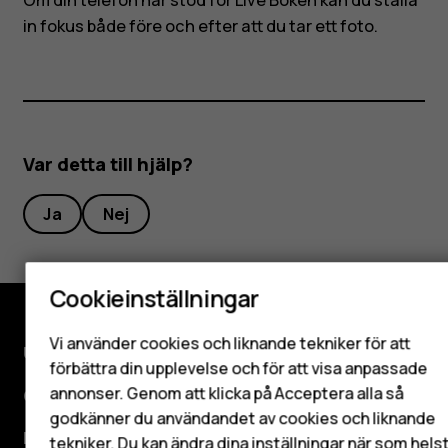
Om din telefon har stöd för Live Bokeh kan du ställa
in fokus både före och efter att du tar ett foto.
Var detta till hjälp?
Smartphones
Ja
Nej
Mobiltelefoner
Cookieinställningar
Tillbehör
HMD Terra M
Vi använder cookies och liknande tekniker för att
Utforska
förbättra din upplevelse och för att visa anpassade
Surfplattor
annonser. Genom att klicka på Acceptera alla så
Om
godkänner du användandet av cookies och liknande
Planet and people
Mitt konto
tekniker. Du kan ändra dina inställningar när som hels