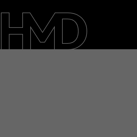
Om
Reparera, återanvända, återvinna
Hållbarhet
Kundservice
Sweden