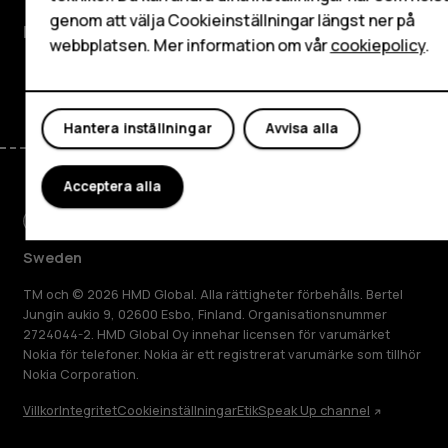
genom att välja Cookieinställningar längst ner på
Kundservice
webbplatsen. Mer information om vår
cookiepolicy
.
Facebook
Instagram
Tiktok
Youtube
Linkedin
Discord
Hantera inställningar
Avvisa alla
Acceptera alla
Sweden
TM och © 2026 HMD Global. Alla rättigheter förbehålls. Bertel
Jungin aukio 9, 02600 Esbo, Finland. Organisationsnummer
2724044-2. HMD Global Oy innehar licensen för varumärket
Nokia för telefoner. Nokia är ett registrerat varumärke som tillhör
Nokia Corporation.
Villkor
Integritet
Cookieinställningar
Etik
Speak Up channel