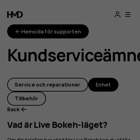
Vad
är
Hemsida för supporten
Live
Kundserviceämn
Bokeh-
läget?
Service och reparationer
Enhet
Tillbehör
Back
Vad är Live Bokeh-läget?