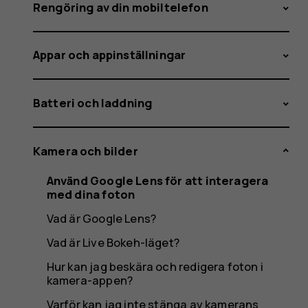
att
Rengöring av din mobiltelefon
Appar och appinställningar
interage
Batteri och laddning
med
Kamera och bilder
Använd Google Lens för att interagera
med dina foton
dina
Vad är Google Lens?
Vad är Live Bokeh-läget?
Hur kan jag beskära och redigera foton i
kamera-appen?
Varför kan jag inte stänga av kamerans