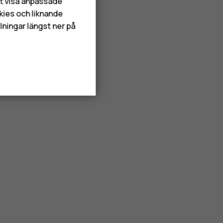
att visa anpassade
kies och liknande
lningar längst ner på