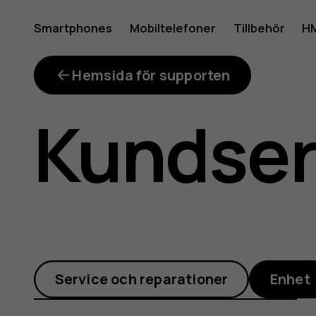
Använd
Smartphones
Mobiltelefoner
Tillbehör
HM
Mitt konto
Google
Hemsida för supporten
Kundse
Lens
för
Service och reparationer
Enhet