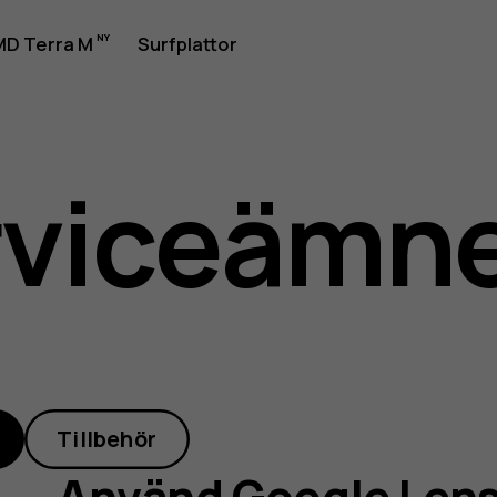
D Terra M
Surfplattor
rviceämn
Tillbehör
Använd Google Lens 