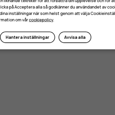
h liknande tekniker för att förbättra din upplevelse och för 
licka på Acceptera alla så godkänner du användandet av coo
dina inställningar när som helst genom att välja Cookieinstäl
rmation om vår
cookiepolicy
.
Hantera inställningar
Avvisa alla