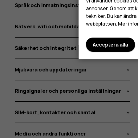
Vi använder cookies oc
Språk och inmatningsinställningar
annonser. Genom att k
tekniker. Du kan ändra 
webbplatsen. Mer info
Nätverk, wifi och mobildata
Acceptera alla
Säkerhet och integritet
Mjukvara och uppdateringar
Ringsignaler och personliga inställningar
SIM-kort, kontakter och samtal
Media och andra funktioner