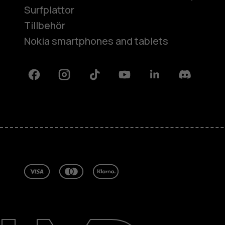
Surfplattor
Tillbehör
Nokia smartphones and tablets
Facebook
Instagram
Tiktok
Youtube
Linkedin
Discord
Om
Reparera, återanvända, återvinna
Hållbarhet