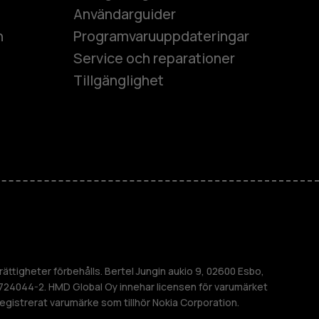
Användarguider
h
Programvaruuppdateringar
Service och reparationer
Tillgänglighet
es
ner
M
ättigheter förbehålls. Bertel Jungin aukio 9, 02600 Esbo,
724044-2. HMD Global Oy innehar licensen för varumärket
 registrerat varumärke som tillhör Nokia Corporation.