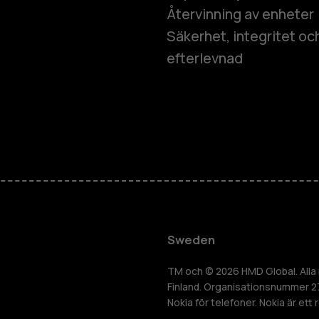
Återvinning av enheter
Säkerhet, integritet oc
efterlevnad
Smartphon
Mobiltelefo
Tillbehör
Sweden
HMD Terra 
TM och © 2026 HMD Global. Alla r
Finland. Organisationsnummer 2
Nokia för telefoner. Nokia är ett