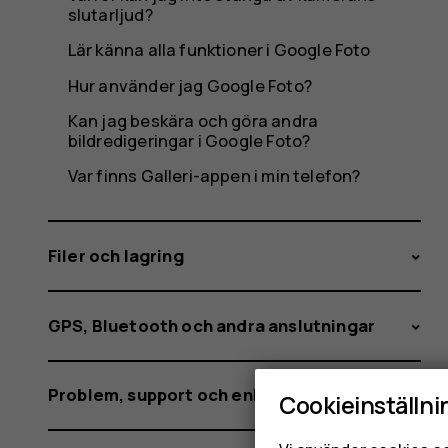
foton
slutarljud?
Lär känna alla funktioner i Google Foto
Hur använder jag Google Foto?
Kan jag beskära och göra andra
bildredigeringar i Google Foto?
Var finns Galleri-appen i min telefon?
Filer och lagring
GPS, Bluetooth och andra anslutningar
Problem, support och enhetsinformation
Cookieinställni