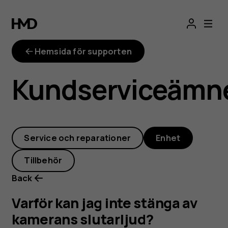
Varför
kan
Hemsida för supporten
jag
Kundserviceämn
inte
stänga
Service och reparationer
Enhet
av
Tillbehör
kamerans
Back
slutarljud?
Varför kan jag inte stänga av
kamerans slutarljud?