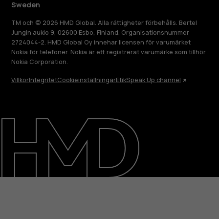
Sweden
TM och © 2026 HMD Global. Alla rättigheter förbehålls. Bertel
Jungin aukio 9, 02600 Esbo, Finland. Organisationsnummer
2724044-2. HMD Global Oy innehar licensen för varumärket
Nokia för telefoner. Nokia är ett registrerat varumärke som tillhör
Nokia Corporation.
Villkor
Integritet
Cookieinställningar
Etik
Speak Up channel
Om
Reparera, återanvända, återvinna
Hållbarhet
Kundservice
Sweden