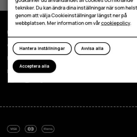
godkänner du användandet av cookies och liknande
Mitt konto
tekniker. Du kan ändra dina inställningar när som hels
genom att välja Cookieinställningar längst ner på
webbplatsen. Mer information om vår
cookiepolicy
.
Utforska
Om
Hantera inställningar
Avvisa alla
Planet and people
Acceptera alla
Kundservice
Facebook
Instagram
Tiktok
Youtube
Linkedin
Discord