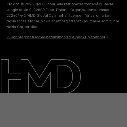
TM och © 2026 HMD Global. Alla rättigheter förbehålls. Bertel
Jungin aukio 9, 02600 Esbo, Finland. Organisationsnummer
2724044-2. HMD Global Oy innehar licensen för varumärket
Nokia för telefoner. Nokia är ett registrerat varumärke som tillhör
Nokia Corporation.
Villkor
Integritet
Cookieinställningar
Etik
Speak Up channel
Om
Reparera, återanvända, återvinna
Hållbarhet
Kundservice