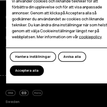
HMD Terra M
Vi använder cookies och liknande tekniker för att
Surfplattor
förbättra din upplevelse och för att visa anpassade
annonser. Genom att klicka på Acceptera alla så
Utforska
godkänner du användandet av cookies och liknande
Mitt konto
tekniker. Du kan ändra dina inställningar när som hels
Om
genom att välja Cookieinställningar längst ner på
webbplatsen. Mer information om vår
cookiepolicy
.
Planet and people
Kundservice
Facebook
Instagram
Tiktok
Youtube
Linkedin
Discord
Hantera inställningar
Avvisa alla
Acceptera alla
Sweden