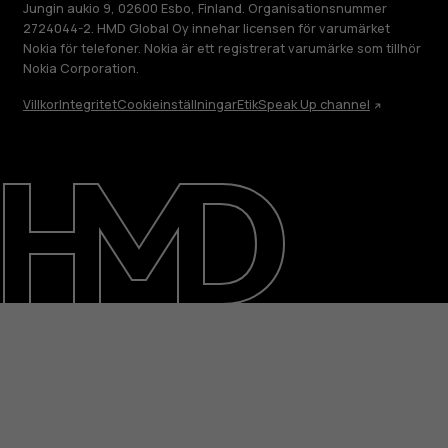
Jungin aukio 9, 02600 Esbo, Finland. Organisationsnummer
2724044-2. HMD Global Oy innehar licensen för varumärket
Nokia för telefoner. Nokia är ett registrerat varumärke som tillhör
Nokia Corporation.
Villkor
Integritet
Cookieinställningar
Etik
Speak Up channel
Om
Reparera, återanvända, återvinna
Hållbarhet
Kundservice
Sweden