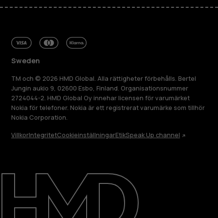
Sweden
TM och © 2026 HMD Global. Alla rättigheter förbehålls. Bertel
Jungin aukio 9, 02600 Esbo, Finland. Organisationsnummer
2724044-2. HMD Global Oy innehar licensen för varumärket
Nokia för telefoner. Nokia är ett registrerat varumärke som tillhör
Nokia Corporation.
Villkor
Integritet
Cookieinställningar
Etik
Speak Up channel
Om
Reparera, återanvända, återvinna
Hållbarhet
Kundservice