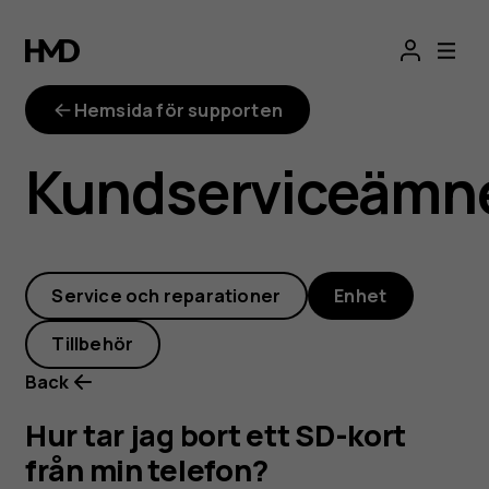
Hur
tar
Hemsida för supporten
jag
Kundserviceämn
bort
ett
Service och reparationer
Enhet
SD-
Tillbehör
kort
Back
från
Hur tar jag bort ett SD-kort
från min telefon?