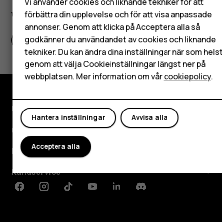
HMD Terra M
Vi använder cookies och liknande tekniker för att
Surfplattor
förbättra din upplevelse och för att visa anpassade
Var detta till hjälp?
annonser. Genom att klicka på Acceptera alla så
godkänner du användandet av cookies och liknande
Ja
Nej
Mitt konto
tekniker. Du kan ändra dina inställningar när som hels
genom att välja Cookieinställningar längst ner på
webbplatsen. Mer information om vår
cookiepolicy
.
Utforska
Hantera inställningar
Avvisa alla
Om
Acceptera alla
Planet and people
Kundservice
Facebook
Instagram
Tiktok
Youtube
Linkedin
Discord