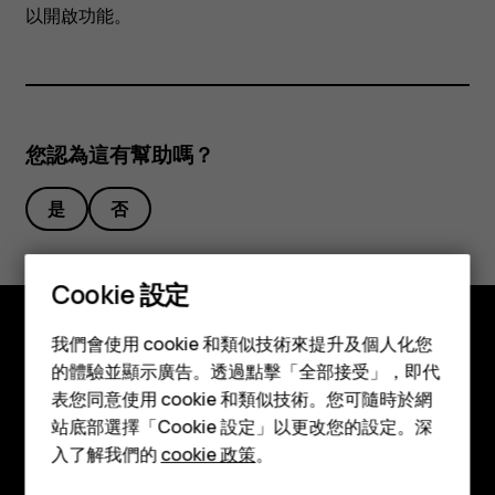
列
以開啟功能。
中
檢
您認為這有幫助嗎？
視
是
否
電
Cookie 設定
量
智慧型手機
我們會使用 cookie 和類似技術來提升及個人化您
百
功能型手機
探索
的體驗並顯示廣告。透過點擊「全部接受」，即代
表您同意使用 cookie 和類似技術。您可隨時於網
配件
關於
分
站底部選擇「Cookie 設定」以更改您的設定。深
平板電腦
入了解我們的
cookie 政策
。
Planet and people