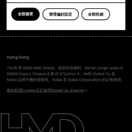
比？
支援
Facebook
Instagram
Tiktok
Youtube
Linkedin
Discord
全部接受
管理偏好設定
全部拒絕
Hong Kong
TM 和 © 2026 HMD Global。保留所有權利。Bertel Jungin aukio 9,
02600 Espoo, Finland.企業 ID 2724044-2。HMD Global Oy 是
Nokia 品牌手機的授權商。Nokia 是 Nokia Corporation 的註冊商標。
條款
私隱
Cookie 設定
倫理
Speak Up channel