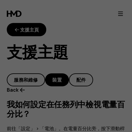
我
如
支援主頁
何
支援主題
設
定
服務和維修
裝置
配件
在
Back
任
我如何設定在任務列中檢視電量百
分比？
務
前往
「設定」
>
「電池」
。在電量百分比旁，按下滑動桿