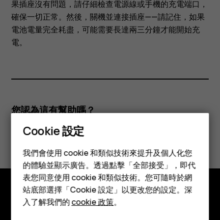
我
果插座沒有問題，請仔細檢查電源線或手機的充電端口，
確保一切正常。然後，關機並連接插座——請記住，如果
該
電池電量完全耗盡，可能需要長達兩三分鐘才能開始充
電。
怎
麼
做？
您認為這有幫助嗎？
Cookie 設定
是
否
智慧型手機
我們會使用 cookie 和類似技術來提升及個人化您
功能型手機
的體驗並顯示廣告。透過點擊「全部接受」，即代
表您同意使用 cookie 和類似技術。您可隨時於網
配件
站底部選擇「Cookie 設定」以更改您的設定。深
平板電腦
入了解我們的
cookie 政策
。
探索