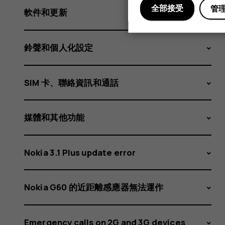
全部接受
管
軟件和更新
鈴聲和個人化設定
SIM 卡、聯絡資訊和通話
媒體和其他功能
Nokia 3.1 Plus update error
Nokia G60 的近距離感應器無法運作
Emergency calls on 2G and 3G devices