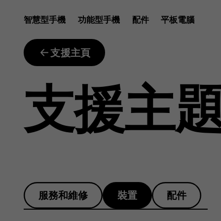
如
智慧型手機
功能型手機
配件
平板電腦
何
支援主頁
支援主
將
手
服務和維修
裝置
配件