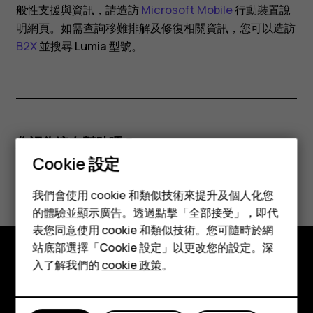
Lumia
般性支援與資訊，請造訪
Microsoft Mobile
行動裝置說
明網頁。如需查詢移難排解及修復相關資訊，您可以造訪
智
B2X
並搜尋 Lumia 型號。
慧
型
您認為這有幫助嗎？
手
Cookie 設定
智慧型手機
是
否
機
我們會使用 cookie 和類似技術來提升及個人化您
功能型手機
的體驗並顯示廣告。透過點擊「全部接受」，即代
的
表您同意使用 cookie 和類似技術。您可隨時於網
配件
站底部選擇「Cookie 設定」以更改您的設定。深
平板電腦
支
入了解我們的
cookie 政策
。
探索
關於