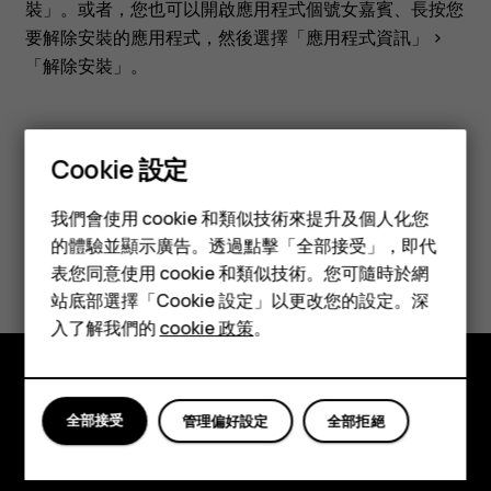
應
裝」
。或者，您也可以開啟應用程式個號女嘉賓、長按您
要解除安裝的應用程式，然後選擇
「應用程式資訊」
>
用
「解除安裝」
。
程
Cookie 設定
式？
智慧型手機
您認為這有幫助嗎？
我們會使用 cookie 和類似技術來提升及個人化您
功能型手機
的體驗並顯示廣告。透過點擊「全部接受」，即代
是
否
表您同意使用 cookie 和類似技術。您可隨時於網
配件
站底部選擇「Cookie 設定」以更改您的設定。深
平板電腦
入了解我們的
cookie 政策
。
探索
全部接受
管理偏好設定
全部拒絕
關於