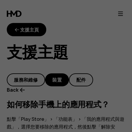
如
何
支援主頁
移
支援主題
除
手
服務和維修
裝置
配件
機
Back
上
如何移除手機上的應用程式？
的
點擊
「Play Store」
>
「功能表」
>
「我的應用程式與遊
戲」
，選擇您要移除的應用程式，然後點擊
「解除安