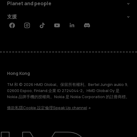
Planet and people
支援
Facebook
Instagram
Tiktok
Youtube
Linkedin
Discord
Hong Kong
TM 和 © 2026 HMD Global。保留所有權利。Bertel Jungin aukio 9,
02600 Espoo, Finland.企業 ID 2724044-2。HMD Global Oy 是
Nokia 品牌手機的授權商。Nokia 是 Nokia Corporation 的註冊商標。
條款
私隱
Cookie 設定
倫理
Speak Up channel
關於