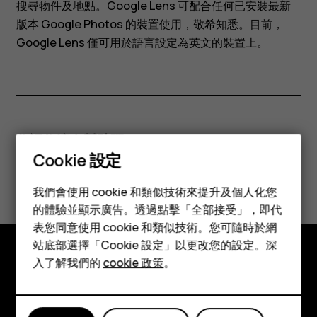
搜尋物件及地點。Google Lens 可配合任何已安裝最新
版本 Google Photos 的裝置使用，敬希知悉。目前，
Google Lens 僅可用於語言設定為英文的裝置上。
您認為這有幫助嗎？
Cookie 設定
智慧型手機
是
否
我們會使用 cookie 和類似技術來提升及個人化您
功能型手機
的體驗並顯示廣告。透過點擊「全部接受」，即代
表您同意使用 cookie 和類似技術。您可隨時於網
配件
站底部選擇「Cookie 設定」以更改您的設定。深
平板電腦
入了解我們的
cookie 政策
。
探索
關於