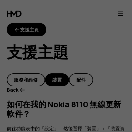
如
何
支援主頁
在
支援主題
我
的
服務和維修
裝置
配件
Nokia
Back
8110
如何在我的 Nokia 8110 無線更新
軟件？
無
前往功能表中的
「設定」
，然後選擇
「裝置」
>
「裝置資