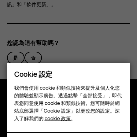
線
訊」
和
「軟件更新」
。
更
新
您認為這有幫助嗎？
軟
是
否
件？
Cookie 設定
智慧型手機
我們會使用 cookie 和類似技術來提升及個人化您
功能型手機
的體驗並顯示廣告。透過點擊「全部接受」，即代
探索
表您同意使用 cookie 和類似技術。您可隨時於網
配件
站底部選擇「Cookie 設定」以更改您的設定。深
關於
平板電腦
入了解我們的
cookie 政策
。
Planet and people