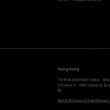
智慧型手機
功能型手機
Hong Kong
配件
TM 和 © 2026 HMD Global。保留所有
2724044-2。HMD Global Oy 是
標。
平板電腦
條款
私隱
Cookie 設定
倫理
Speak U