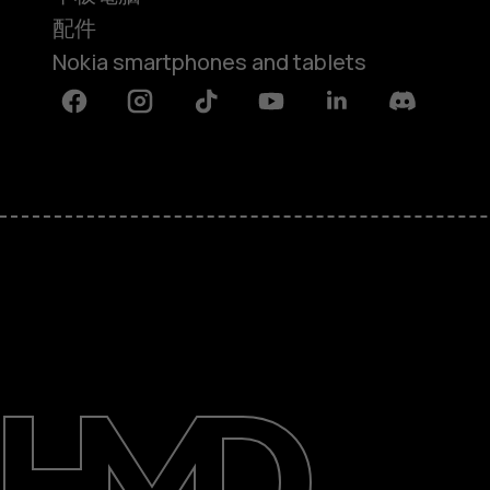
配件
Nokia smartphones and tablets
Facebook
Instagram
Tiktok
Youtube
Linkedin
Discord
關於
維修、循環再用、回收再造
支援
Hong Kong