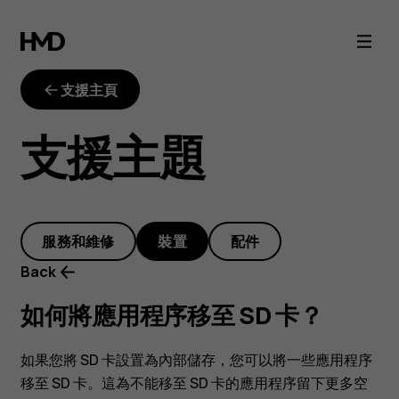
如
何
支援主頁
將
支援主題
應
用
服務和維修
裝置
配件
程
Back
序
如何將應用程序移至 SD 卡？
移
如果您將 SD 卡設置為內部儲存，您可以將一些應用程序
移至 SD 卡。這為不能移至 SD 卡的應用程序留下更多空