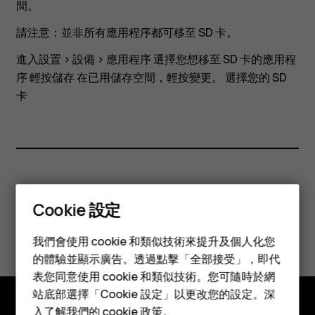
至
間。
請注意：並非所有應用程序都可移至 SD 卡。
SD
進入設置 > 設備 > 應用程序 選擇您想移至 SD 卡的應用程
卡？
序 輕按儲存 在已用儲存空間，輕按變更。 選擇您的 SD
卡
您認為這有幫助嗎？
Cookie 設定
智慧型手機
是
否
我們會使用 cookie 和類似技術來提升及個人化您
功能型手機
的體驗並顯示廣告。透過點擊「全部接受」，即代
表您同意使用 cookie 和類似技術。您可隨時於網
配件
站底部選擇「Cookie 設定」以更改您的設定。深
入了解我們的
cookie 政策
。