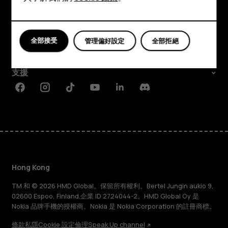
平板電腦
探索
關於
全部接受
管理偏好設定
全部拒絕
Planet and people
支援
Facebook
Instagram
Tiktok
Youtube
Linkedin
Discord
Hong Kong
TM 和 © 2026 HMD Global。保留所有權利。Bertel Jungin aukio 9,
02600 Espoo, Finland.企業 ID 2724044-2。HMD Global Oy 是
Nokia 品牌手機的授權商。Nokia 是 Nokia Corporation 的註冊商標。
條款
私隱
Cookie 設定
倫理
Speak Up channel