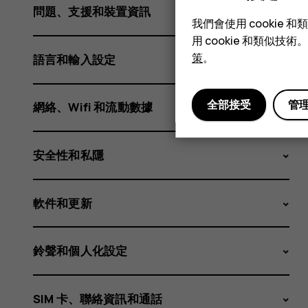
用
問題、支援和裝置資訊
我們會使用 cooki
用 cookie 和類似
程
策
。
語言和輸入設定
全部接受
管
網絡、Wifi 和流動數據
式
安全性和私隱
自
軟件和更新
鈴聲和個人化設定
SIM 卡、聯絡資訊和通話