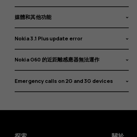
動
關
媒體和其他功能
Nokia 3.1 Plus update error
閉
Nokia G60 的近距離感應器無法運作
Emergency calls on 2G and 3G devices
或
運
探索
關於