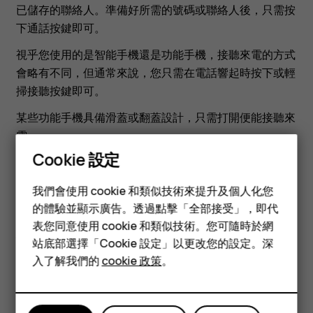
手
已儲存的聯絡人。準備好所需的號碼或聯絡人後，只需按
下通話按鍵即可。
機
視乎您使用的是智能手機還是功能手機，接聽來電的方式
會略有不同，但通常來說，您只需在電話響起時按下或輕
上
掃接聽按鍵即可。
撥
某些功能手機具備滑蓋或翻蓋設計，只需打開便能接聽來
電。
出
Cookie 設定
智慧型手機
和
我們會使用 cookie 和類似技術來提升及個人化您
功能型手機
的體驗並顯示廣告。透過點擊「全部接受」，即代
表您同意使用 cookie 和類似技術。您可隨時於網
接
配件
您認為這有幫助嗎？
站底部選擇「Cookie 設定」以更改您的設定。深
平板電腦
入了解我們的
cookie 政策
。
聽
是
否