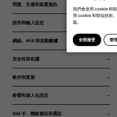
激
問題、支援和裝置資訊
我們會使用 cooki
用 cookie 和類似
活
策
。
語言和輸入設定
全部接受
管
網絡、Wifi 和流動數據
省
安全性和私隱
電
軟件和更新
鈴聲和個人化設定
SIM 卡、聯絡資訊和通話