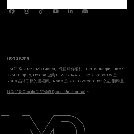
態
支援
Facebook
Instagram
Tiktok
Youtube
Linkedin
Discord
Hong Kong
TM 和 © 2026 HMD Global。保留所有權利。Bertel Jungin aukio 9,
02600 Espoo, Finland.企業 ID 2724044-2。HMD Global Oy 是
Nokia 品牌手機的授權商。Nokia 是 Nokia Corporation 的註冊商標。
條款
私隱
Cookie 設定
倫理
Speak Up channel