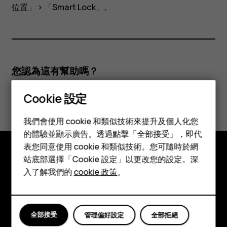
的
位置」
>
「Smart Lock」
。
地
方
您認為這有幫助嗎？
保
Cookie 設定
是
否
智慧型手機
持
我們會使用 cookie 和類似技術來提升及個人化您
功能型手機
的體驗並顯示廣告。透過點擊「全部接受」，即代
解
表您同意使用 cookie 和類似技術。您可隨時於網
配件
站底部選擇「Cookie 設定」以更改您的設定。深
鎖
探索
平板電腦
入了解我們的
cookie 政策
。
關於
狀
Planet and people
全部接受
管理偏好設定
全部拒絕