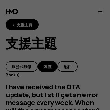
I
have
支援主頁
received
支援主題
the
OTA
服務和維修
裝置
配件
update,
Back
but
I have received the OTA
update, but I still get an error
I
message every week. When