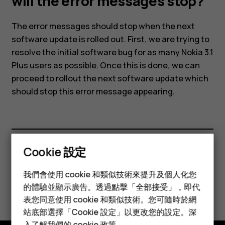
still
will the error messages stop?
get
The error messages should stop when the next
software update is rolled out. First, we are trying to
resolve the initial software bug for as many Nokia 3.1
an
Plus users as possible. Once this is done, we can
proceed to rollout the next software update which
error
should stop this error message appearing.
message
every
Cookie 設定
您認為這有幫助嗎？
智慧型手機
week.
我們會使用 cookie 和類似技術來提升及個人化您
功能型手機
是
否
的體驗並顯示廣告。透過點擊「全部接受」，即代
When
表您同意使用 cookie 和類似技術。您可隨時於網
配件
站底部選擇「Cookie 設定」以更改您的設定。深
入了解我們的
cookie 政策
。