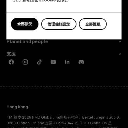
will
平板電腦
the
探索
全部接受
管理偏好設定
全部拒絕
error
關於
Planet and people
messages
支援
stop?
Facebook
Instagram
Tiktok
Youtube
Linkedin
Discord
Hong Kong
TM 和 © 2026 HMD Global。保留所有權利。Bertel Jungin aukio 9,
02600 Espoo, Finland.企業 ID 2724044-2。HMD Global Oy 是