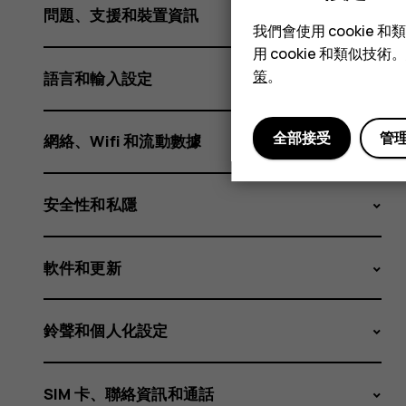
用
問題、支援和裝置資訊
我們會使用 cooki
用 cookie 和類似
程
策
。
語言和輸入設定
全部接受
管
網絡、Wifi 和流動數據
式
安全性和私隱
自
軟件和更新
鈴聲和個人化設定
SIM 卡、聯絡資訊和通話