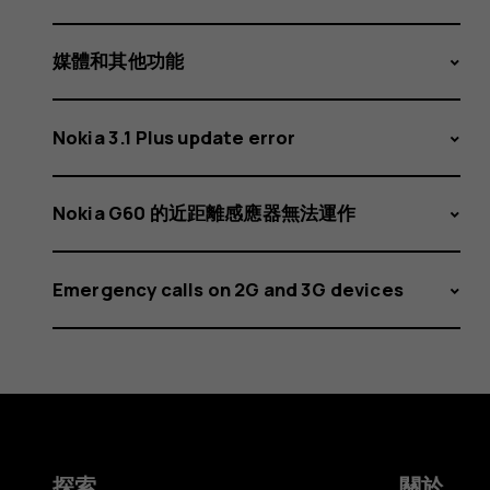
動
關
媒體和其他功能
Nokia 3.1 Plus update error
閉
Nokia G60 的近距離感應器無法運作
Emergency calls on 2G and 3G devices
或
運
探索
關於