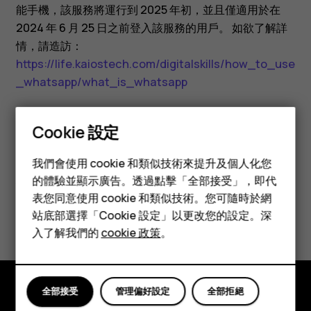
有
能手機，該服務將運行到 2025 年初，並且僅適用於在
2024 年 6 月 25 日之前登入該服務的用戶。 如欲了解詳
WhatsApp
情，請造訪：
https://life.kaiostech.com/digitalskills/how_to_use
嗎？
_whatsapp/what_is_whatsapp
Cookie 設定
智慧型手機
我們會使用 cookie 和類似技術來提升及個人化您
功能型手機
您認為這有幫助嗎？
的體驗並顯示廣告。透過點擊「全部接受」，即代
表您同意使用 cookie 和類似技術。您可隨時於網
配件
是
否
站底部選擇「Cookie 設定」以更改您的設定。深
平板電腦
入了解我們的
cookie 政策
。
全部接受
管理偏好設定
全部拒絕
探索