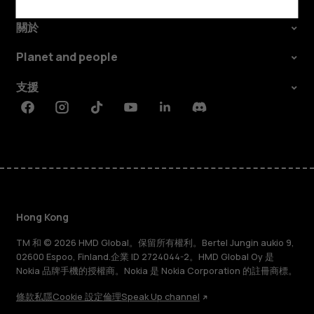
關於
Planet and people
支援
Facebook
Instagram
Tiktok
Youtube
Linkedin
Discord
Hong Kong
TM 和 © 2026 HMD Global。保留所有權利。Bertel Jungin aukio 9,
02600 Espoo, Finland.企業 ID 2724044-2。HMD Global Oy 是
Nokia 品牌手機的授權商。Nokia 是 Nokia Corporation 的註冊商標。
條款
私隱
Cookie 設定
倫理
Speak Up channel