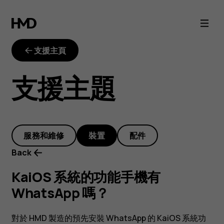
KaiOS
系
支援主頁
統
支援主題
的
功
服務和維修
裝置
配件
能
Back
手
KaiOS 系統的功能手機有
WhatsApp 嗎？
機
對於 HMD 製造的預先安裝 WhatsApp 的 KaiOS 系統功