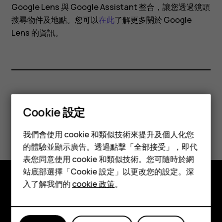
間
Google Lens 與 Google Assistant 整合，讓您透過鏡頭
搜尋物件及地點。您可以
在此
了解更多關於 Google
互
Lens 的資訊。
動
您認為這有幫助嗎？
Cookie 設定
智慧型手機
是
否
我們會使用 cookie 和類似技術來提升及個人化您
功能型手機
的體驗並顯示廣告。透過點擊「全部接受」，即代
表您同意使用 cookie 和類似技術。您可隨時於網
配件
站底部選擇「Cookie 設定」以更改您的設定。深
平板電腦
入了解我們的
cookie 政策
。
探索
關於