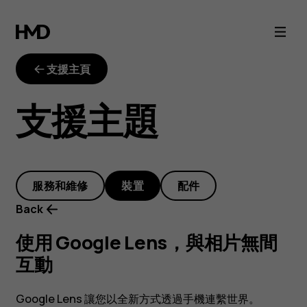
使
用
支援主頁
Google
支援主題
Lens，
與
服務和維修
裝置
配件
相
Back
片
使用 Google Lens，與相片無間
互動
無
Google Lens 讓您以全新方式透過手機連繫世界。